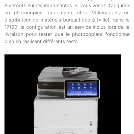
Bluetooth sur les imprimantes. Si vous venez d’acquérir
un photocopieur imprimante chez Volumaprint, un
distributeur de matériels bureautique à [ville}, dans le
17150, la configuration est un service inclus lors de la
livraison pour tester que le photocopieur fonctionne
bien en réalisant différents tests.