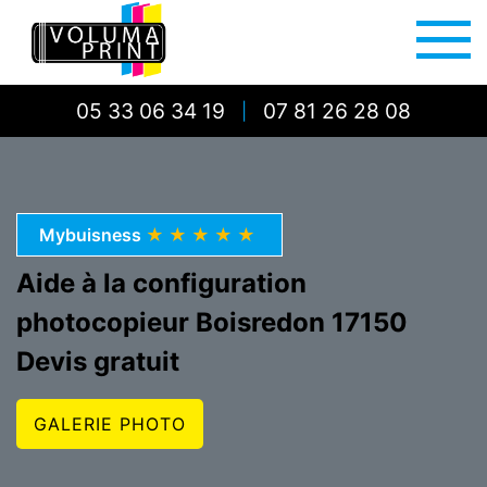
05 33 06 34 19
07 81 26 28 08
|
Mybuisness
★★★★★
Aide à la configuration
photocopieur Boisredon 17150
Devis gratuit
GALERIE PHOTO