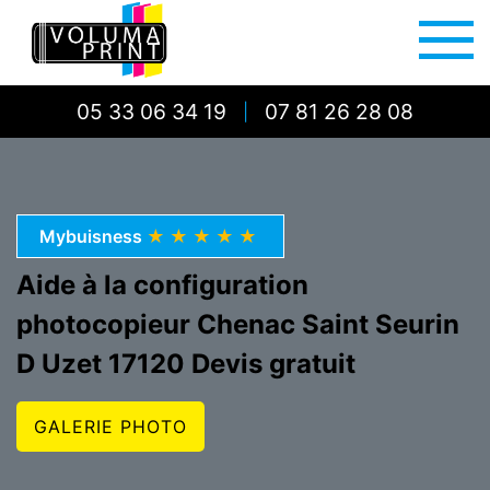
05 33 06 34 19
07 81 26 28 08
|
Mybuisness
★★★★★
Aide à la configuration
photocopieur Chenac Saint Seurin
D Uzet 17120 Devis gratuit
GALERIE PHOTO