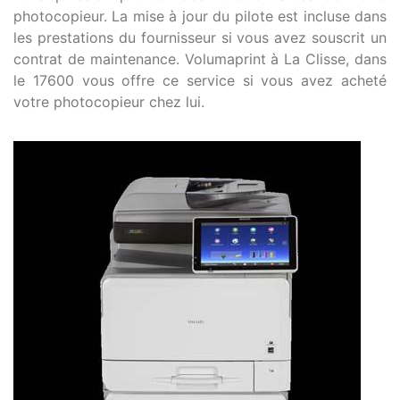
photocopieur. La mise à jour du pilote est incluse dans
les prestations du fournisseur si vous avez souscrit un
contrat de maintenance. Volumaprint à La Clisse, dans
le 17600 vous offre ce service si vous avez acheté
votre photocopieur chez lui.