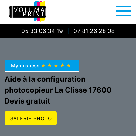
05 33 06 34 19
07 81 26 28 08
|
Mybuisness
★★★★★
Aide à la configuration
photocopieur La Clisse 17600
Devis gratuit
GALERIE PHOTO