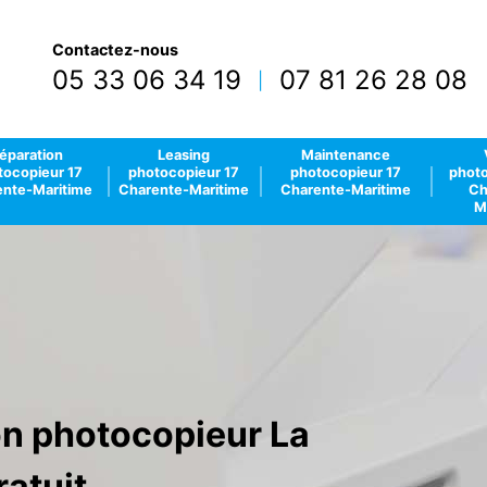
Contactez-nous
05 33 06 34 19
07 81 26 28 08
|
éparation
Leasing
Maintenance
tocopieur 17
photocopieur 17
photocopieur 17
photo
nte-Maritime
Charente-Maritime
Charente-Maritime
Ch
M
ion photocopieur La
ratuit