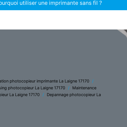
ourquoi utiliser une imprimante sans fil ?
ation photocopieur imprimante La Laigne 17170
sing photocopieur La Laigne 17170
Maintenance
ieur La Laigne 17170
Depannage photocopieur La