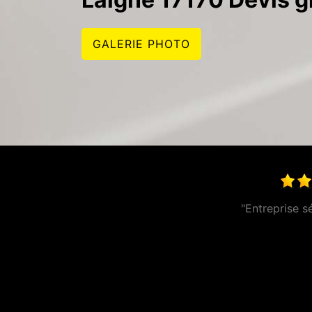
GALERIE PHOTO
"Je loue un photocopieur depuis ma