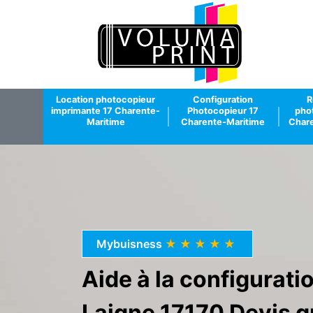
Location photocopieur
Configuration
R
imprimante 17 Charente-
Photocopieur 17
pho
Maritime
Charente-Maritime
Chare
Mybuisness
★★★★★
Aide à la configurat
Laigne 17170 Devis g