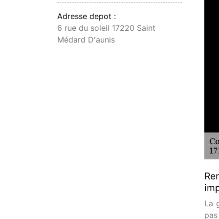
Adresse depot :
6 rue du soleil 17220 Saint
Médard D'aunis
Ren
im
La g
pas