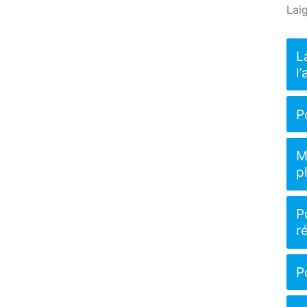
Laig
L
l
P
M
p
P
r
P