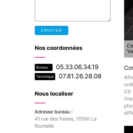
Nos coordonnées
05.33.06.34.19
Con
Bureau
07.81.26.28.08
Afi
Technique
ordi
CD d
Nous localiser
l’in
pho
Adresse bureau :
dif
41 rue des frenes, 17000 La
Rochelle