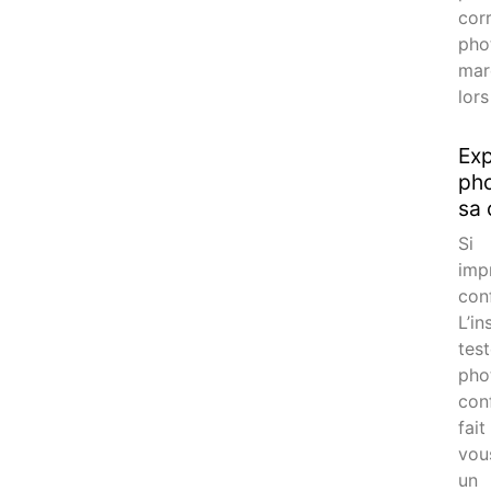
cor
pho
mar
lors
Exp
pho
sa 
Si 
imp
con
L’i
tes
pho
con
fai
vou
un 