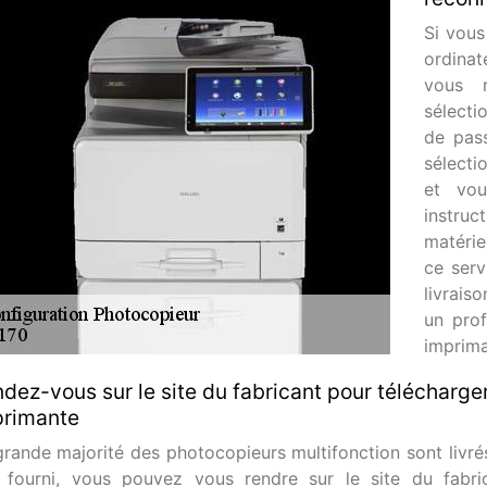
Si vous
ordinat
vous 
sélecti
de pass
sélecti
et vou
instru
matérie
ce serv
livrais
un prof
imprima
dez-vous sur le site du fabricant pour télécharger
primante
rande majorité des photocopieurs multifonction sont livrés 
 fourni, vous pouvez vous rendre sur le site du fabri