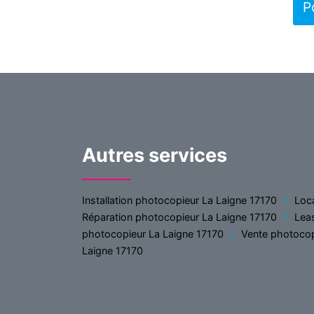
P
Autres services
Installation photocopieur La Laigne 17170
Loc
Réparation photocopieur La Laigne 17170
Lea
photocopieur La Laigne 17170
Vente photocop
Laigne 17170