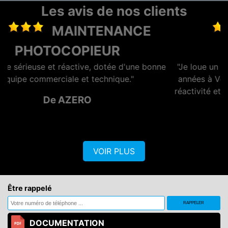
Les avis de nos clients
LOCATION
PHOTOCOPIEUR
nne
"Je loue un photocopieur depuis maintenant plusieurs
années à Volumaprint, tout s'est toujours bien passé,
réactivité et service au top ! Je recommande vivemen
!!"
De GENERATION OPTIQ
VOIR PLUS
Être rappelé
DOCUMENTATION