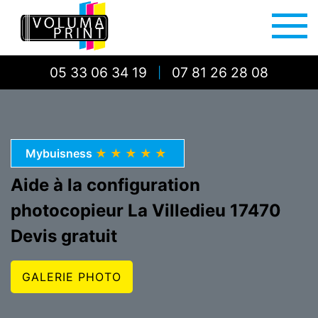
05 33 06 34 19
07 81 26 28 08
|
Mybuisness
★★★★★
Aide à la configuration
photocopieur La Villedieu 17470
Devis gratuit
GALERIE PHOTO