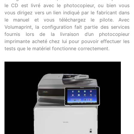
le CD est livré avec le photocopieur, ou bien vous
vous dirigez vers un lien indiqué par le fabricant dans
le manuel et vous téléchargez le pilote. Avec
Volumaprint, la configuration fait partie des services
fournis lors de la livraison d’un photocopieur
imprimante acheté chez lui pour pouvoir effectuer les
tests que le matériel fonctionne correctement.