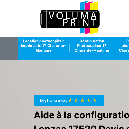
Location photocopieur
Configuration
R
imprimante 17 Charente-
Photocopieur 17
pho
Maritime
Charente-Maritime
Chare
Mybuisness
★★★★★
Aide à la configurat
Lonzac 17520 Devis g