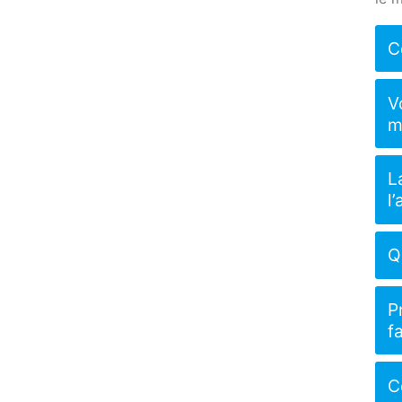
C
V
m
L
l
Q
P
f
C