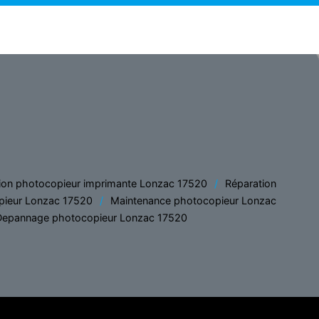
ion photocopieur imprimante Lonzac 17520
Réparation
pieur Lonzac 17520
Maintenance photocopieur Lonzac
Depannage photocopieur Lonzac 17520