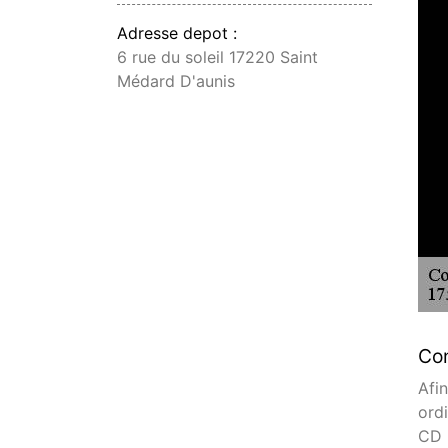
Adresse depot :
6 rue du soleil 17220 Saint
Médard D'aunis
Con
Afi
ordi
CD d