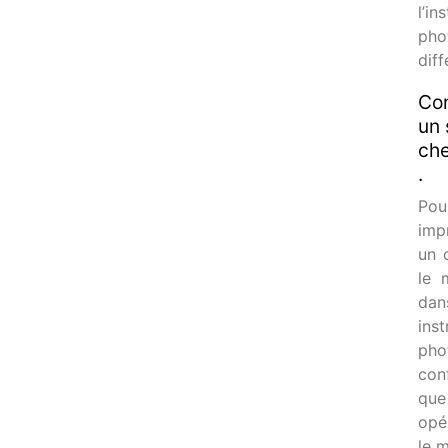
l’in
pho
dif
Con
un 
che
.
Pou
imp
un 
le m
dan
in
pho
con
que
opér
le 