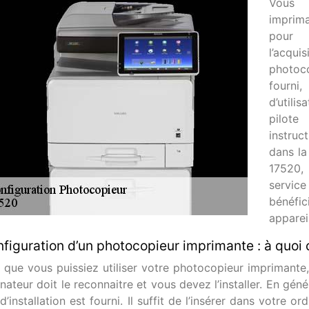
Vous 
imprima
pour 
l’acqui
photoco
fourni
d’utili
pilote
instruc
dans la
17520,
service
bénéfi
appareil
figuration d’un photocopieur imprimante : à quoi c
n que vous puissiez utiliser votre photocopieur imprimante,
nateur doit le reconnaitre et vous devez l’installer. En géné
’installation est fourni. Il suffit de l’insérer dans votre o