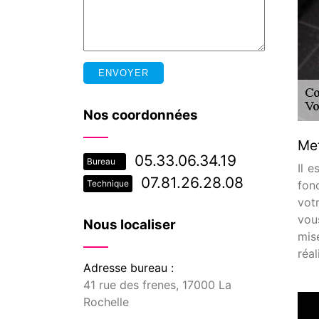
Nos coordonnées
Met
05.33.06.34.19
Bureau
Il 
07.81.26.28.08
fon
Technique
vot
vou
Nous localiser
mis
réa
Adresse bureau :
41 rue des frenes, 17000 La
Rochelle