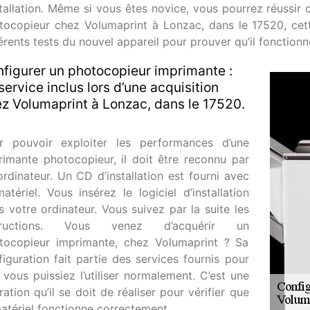
stallation. Même si vous êtes novice, vous pourrez réussir 
tocopieur chez Volumaprint à Lonzac, dans le 17520, cet
férents tests du nouvel appareil pour prouver qu’il fonction
figurer un photocopieur imprimante :
service inclus lors d’une acquisition
z Volumaprint à Lonzac, dans le 17520.
r pouvoir exploiter les performances d’une
rimante photocopieur, il doit être reconnu par
ordinateur. Un CD d’installation est fourni avec
atériel. Vous insérez le logiciel d’installation
s votre ordinateur. Vous suivez par la suite les
structions. Vous venez d’acquérir un
tocopieur imprimante, chez Volumaprint ? Sa
figuration fait partie des services fournis pour
 vous puissiez l’utiliser normalement. C’est une
ation qu’il se doit de réaliser pour vérifier que
matériel fonctionne correctement.