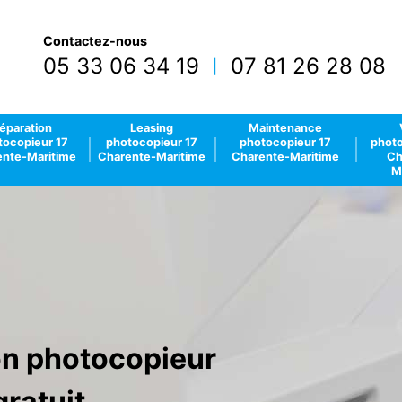
Contactez-nous
05 33 06 34 19
07 81 26 28 08
|
éparation
Leasing
Maintenance
tocopieur 17
photocopieur 17
photocopieur 17
photo
nte-Maritime
Charente-Maritime
Charente-Maritime
Ch
M
ion photocopieur
ratuit