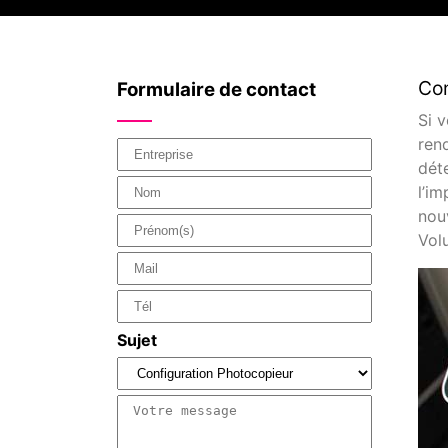
Com
Formulaire de contact
Si 
ren
dét
l’i
nouv
Vol
Sujet