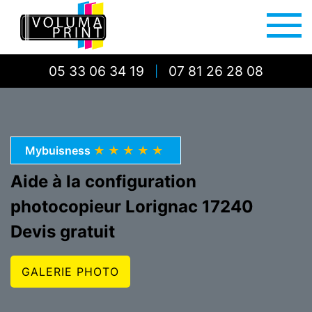
05 33 06 34 19
07 81 26 28 08
|
Mybuisness
★★★★★
Aide à la configuration
photocopieur Lorignac 17240
Devis gratuit
GALERIE PHOTO