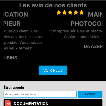
Les avis de nos clients
MAINTENANCE
PHOTOCOPIEUR
"Entreprise sérieuse et réactive, dotée d'une bonne
s
équipe commerciale et technique."
z
De AZERO
VOIR PLUS
Être rappelé
DOCUMENTATION