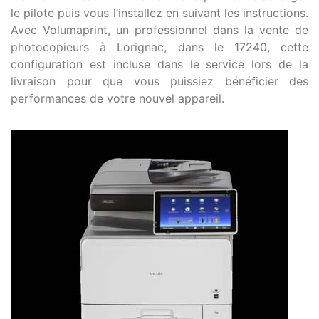
le pilote puis vous l’installez en suivant les instructions.
Avec Volumaprint, un professionnel dans la vente de
photocopieurs à Lorignac, dans le 17240, cette
configuration est incluse dans le service lors de la
livraison pour que vous puissiez bénéficier des
performances de votre nouvel appareil.