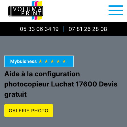
05 33 06 34 19
07 81 26 28 08
|
Mybuisness
★★★★★
Aide à la configuration
photocopieur Luchat 17600 Devis
gratuit
GALERIE PHOTO