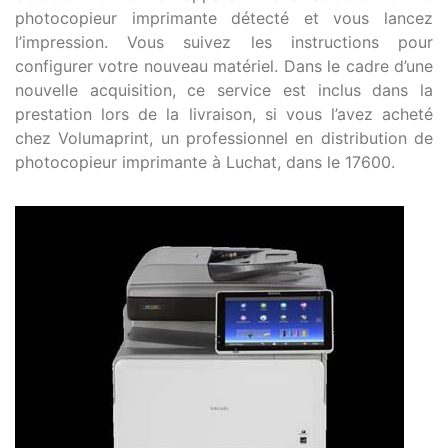
photocopieur imprimante détecté et vous lancez
l’impression. Vous suivez les instructions pour
configurer votre nouveau matériel. Dans le cadre d’une
nouvelle acquisition, ce service est inclus dans la
prestation lors de la livraison, si vous l’avez acheté
chez Volumaprint, un professionnel en distribution de
photocopieur imprimante à Luchat, dans le 17600.