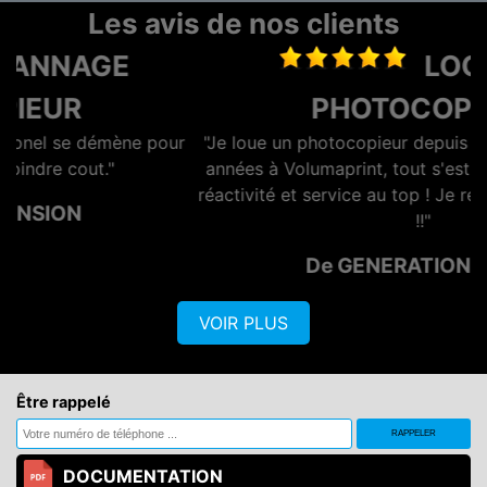
Les avis de nos clients
LOCATION
PHOTOCOPIEUR
r
"Je loue un photocopieur depuis maintenant plusieurs
années à Volumaprint, tout s'est toujours bien passé,
réactivité et service au top ! Je recommande vivement
!!"
De GENERATION OPTIQ
VOIR PLUS
Être rappelé
DOCUMENTATION