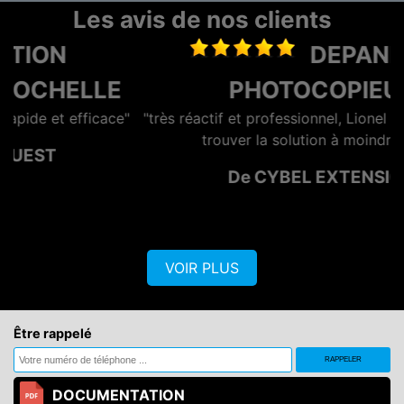
Les avis de nos clients
DEPANNAGE
E
PHOTOCOPIEUR
e"
"très réactif et professionnel, Lionel se démène pour
trouver la solution à moindre cout."
De CYBEL EXTENSION
VOIR PLUS
Être rappelé
DOCUMENTATION