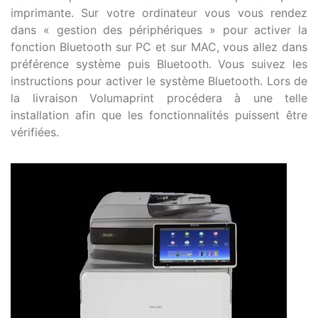
imprimante. Sur votre ordinateur vous vous rendez
dans « gestion des périphériques » pour activer la
fonction Bluetooth sur PC et sur MAC, vous allez dans
préférence système puis Bluetooth. Vous suivez les
instructions pour activer le système Bluetooth. Lors de
la livraison Volumaprint procédera à une telle
installation afin que les fonctionnalités puissent être
vérifiées.