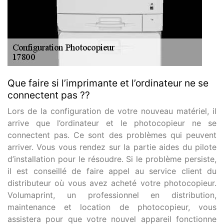
Que faire si l’imprimante et l’ordinateur ne se
connectent pas ??
Lors de la configuration de votre nouveau matériel, il
arrive que l’ordinateur et le photocopieur ne se
connectent pas. Ce sont des problèmes qui peuvent
arriver. Vous vous rendez sur la partie aides du pilote
d’installation pour le résoudre. Si le problème persiste,
il est conseillé de faire appel au service client du
distributeur où vous avez acheté votre photocopieur.
Volumaprint, un professionnel en distribution,
maintenance et location de photocopieur, vous
assistera pour que votre nouvel appareil fonctionne