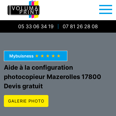
05 33 06 34 19
07 81 26 28 08
|
Mybuisness
★★★★★
Aide à la configuration
photocopieur Mazerolles 17800
Devis gratuit
GALERIE PHOTO