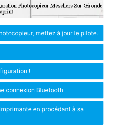
hotocopieur, mettez à jour le pilote.
iguration !
ne connexion Bluetooth
r imprimante en procédant à sa