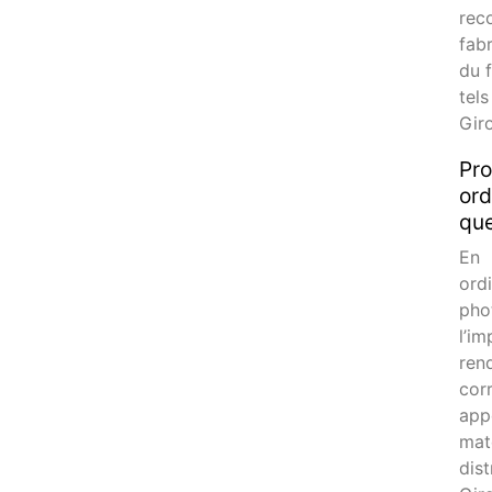
rec
fab
du 
tel
Giro
Pro
ord
que
En 
or
pho
l’i
rend
corr
app
mat
dis