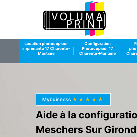
Location photocopieur
Configuration
R
imprimante 17 Charente-
Photocopieur 17
pho
Maritime
Charente-Maritime
Chare
Mybuisness
★★★★★
Aide à la configurat
Meschers Sur Girond