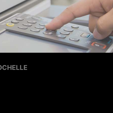
EUR
ande un vrai pro"