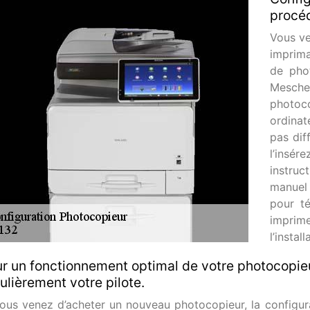
procéd
Vous ve
imprima
de pho
Mesch
photoco
ordinat
pas diff
l’insér
instruc
manuel 
pour té
imprim
l’instal
r un fonctionnement optimal de votre photocopieu
ulièrement votre pilote.
vous venez d’acheter un nouveau photocopieur, la configura