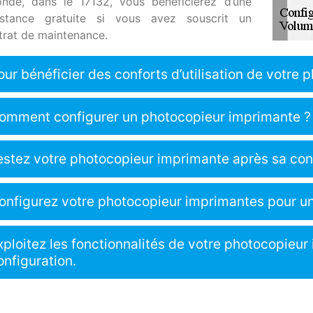
onde, dans le 17132, vous bénéficierez d’une
istance gratuite si vous avez souscrit un
trat de maintenance.
our bénéficier des conforts d’utilisation de votre p
omment configurer un photocopieur imprimante ?
estez votre photocopieur imprimante après sa conf
onfigurez votre photocopieur imprimantes pour u
xploitez les fonctionnalités de votre photocopieu
onfiguration.