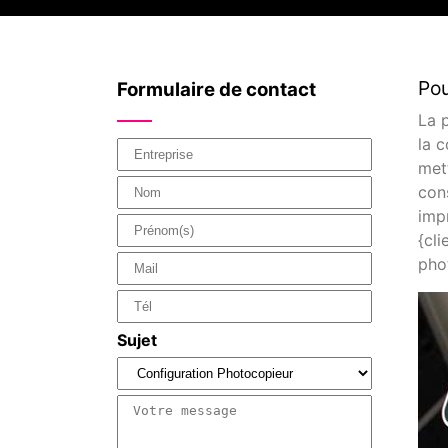
Pou
Formulaire de contact
La 
la 
met
con
imp
{cl
pho
Sujet