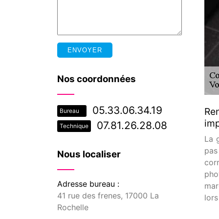
Nos coordonnées
05.33.06.34.19
Ren
Bureau
im
07.81.26.28.08
Technique
La g
pas
Nous localiser
cor
pho
Adresse bureau :
mar
41 rue des frenes, 17000 La
lors
Rochelle