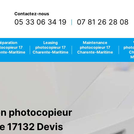
Contactez-nous
05 33 06 34 19
07 81 26 28 08
|
éparation
Leasing
Maintenance
tocopieur 17
photocopieur 17
photocopieur 17
photo
nte-Maritime
Charente-Maritime
Charente-Maritime
Ch
M
ion photocopieur
e 17132 Devis