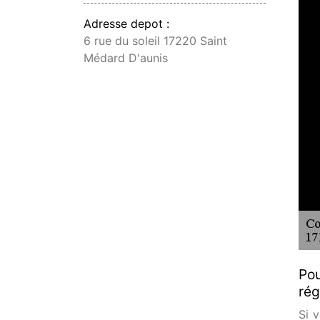
Adresse depot :
6 rue du soleil 17220 Saint
Médard D'aunis
Pou
rég
Si 