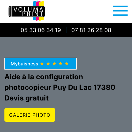
05 33 06 34 19
07 81 26 28 08
|
Mybuisness
★★★★★
Aide à la configuration
photocopieur Puy Du Lac 17380
Devis gratuit
GALERIE PHOTO