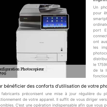
Un pho
pour ê
smartph
ordinat
port E
connect
ont au
les im
photoc
distrib
le 1759
de la l
fonction
r bénéficier des conforts d’utilisation de votre pho
 fabricants préconisent une mise à jour régulière du 
tionnement de votre appareil. Il suffit de vous diriger vers
ponibles. C’est une opération indispensable afin que vous pu