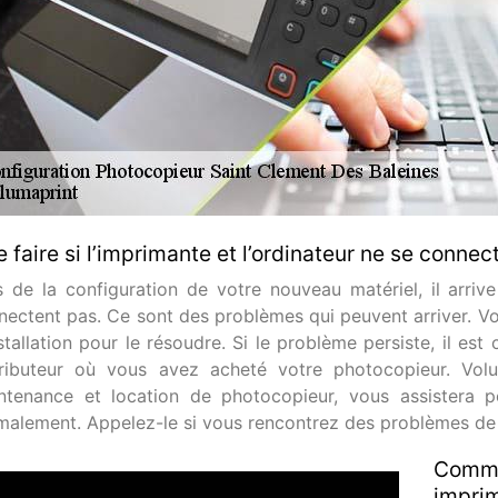
 faire si l’imprimante et l’ordinateur ne se connec
s de la configuration de votre nouveau matériel, il arriv
nectent pas. Ce sont des problèmes qui peuvent arriver. Vou
stallation pour le résoudre. Si le problème persiste, il est
tributeur où vous avez acheté votre photocopieur. Volum
ntenance et location de photocopieur, vous assistera p
malement. Appelez-le si vous rencontrez des problèmes de 
Comme
impri