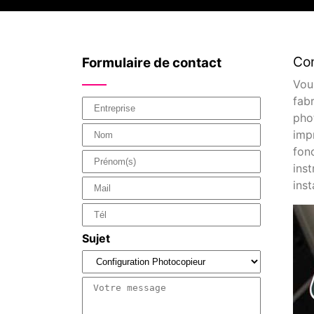
Con
Formulaire de contact
Vou
fab
pho
imp
fon
ins
inst
Sujet