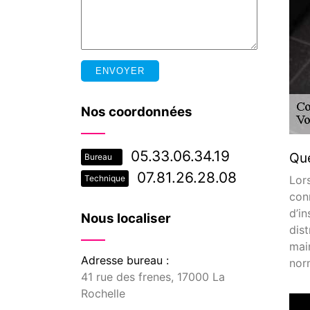
Nos coordonnées
05.33.06.34.19
Que
Bureau
07.81.26.28.08
Lor
Technique
con
d’in
Nous localiser
dis
mai
Adresse bureau :
nor
41 rue des frenes, 17000 La
Rochelle