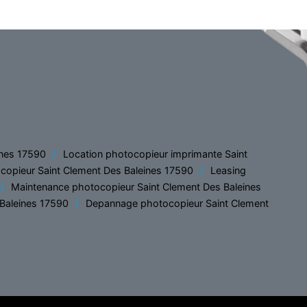
ines 17590
Location photocopieur imprimante Saint
copieur Saint Clement Des Baleines 17590
Leasing
Maintenance photocopieur Saint Clement Des Baleines
 Baleines 17590
Depannage photocopieur Saint Clement