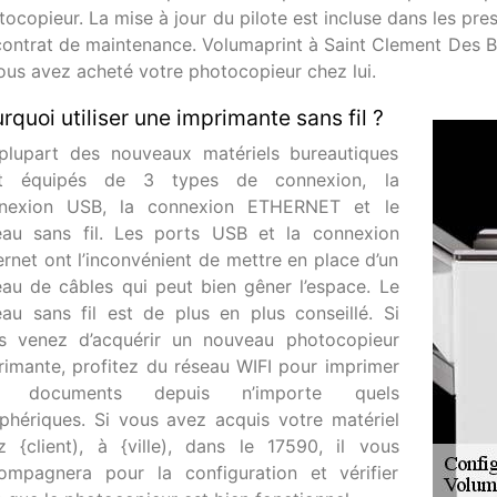
ocopieur. La mise à jour du pilote est incluse dans les pre
contrat de maintenance. Volumaprint à Saint Clement Des Ba
vous avez acheté votre photocopieur chez lui.
rquoi utiliser une imprimante sans fil ?
plupart des nouveaux matériels bureautiques
t équipés de 3 types de connexion, la
nexion USB, la connexion ETHERNET et le
eau sans fil. Les ports USB et la connexion
ernet ont l’inconvénient de mettre en place d’un
eau de câbles qui peut bien gêner l’espace. Le
eau sans fil est de plus en plus conseillé. Si
s venez d’acquérir un nouveau photocopieur
rimante, profitez du réseau WIFI pour imprimer
s documents depuis n’importe quels
iphériques. Si vous avez acquis votre matériel
z {client), à {ville), dans le 17590, il vous
ompagnera pour la configuration et vérifier