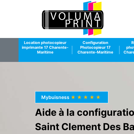
Location photocopieur
Configuration
R
imprimante 17 Charente-
Photocopieur 17
pho
Maritime
Charente-Maritime
Chare
Mybuisness
★★★★★
Aide à la configurat
Saint Clement Des B