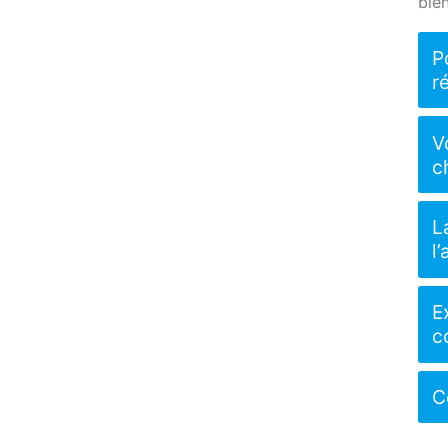
bie
P
r
V
c
L
l
E
c
C