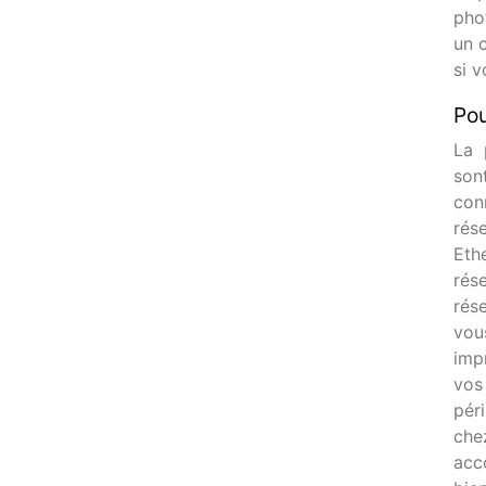
phot
un 
si 
Pou
La 
son
con
rés
Eth
rés
rés
vou
imp
vo
pér
che
acc