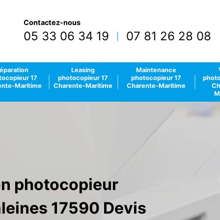
Contactez-nous
05 33 06 34 19
07 81 26 28 08
|
éparation
Leasing
Maintenance
tocopieur 17
photocopieur 17
photocopieur 17
photo
nte-Maritime
Charente-Maritime
Charente-Maritime
Ch
M
ion photocopieur
aleines 17590 Devis