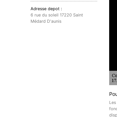
Adresse depot :
6 rue du soleil 17220 Saint
Médard D'aunis
Pou
Les
fonc
dis