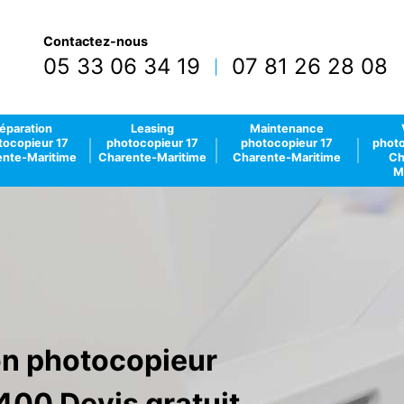
Contactez-nous
05 33 06 34 19
07 81 26 28 08
|
éparation
Leasing
Maintenance
tocopieur 17
photocopieur 17
photocopieur 17
photo
nte-Maritime
Charente-Maritime
Charente-Maritime
Ch
M
ion photocopieur
400 Devis gratuit