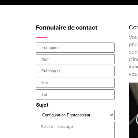
Con
Formulaire de contact
Vou
pho
con
d’in
ind
vous
Sujet