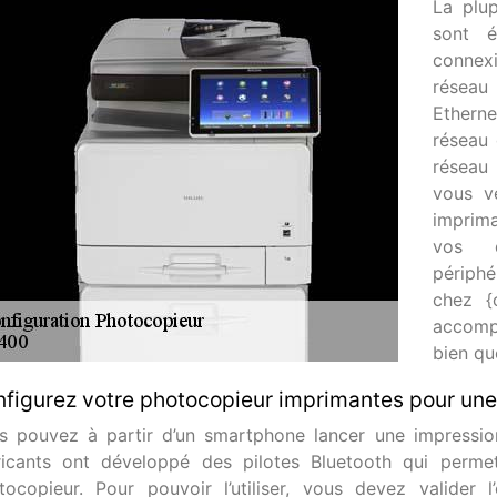
La plu
sont é
connex
réseau
Etherne
réseau 
réseau 
vous v
imprima
vos d
périphé
chez {c
accomp
bien qu
figurez votre photocopieur imprimantes pour une
s pouvez à partir d’un smartphone lancer une impressio
ricants ont développé des pilotes Bluetooth qui perme
tocopieur. Pour pouvoir l’utiliser, vous devez valider 