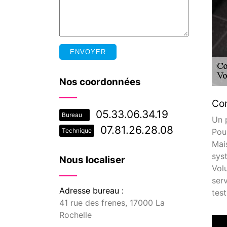
Nos coordonnées
Com
05.33.06.34.19
Bureau
Un 
07.81.26.28.08
Pou
Technique
Mai
sys
Nous localiser
Vol
ser
Adresse bureau :
test
41 rue des frenes, 17000 La
Rochelle