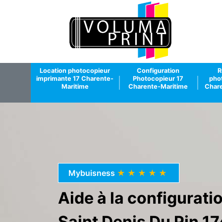
Location photocopieur
Configuration
R
imprimante 17 Charente-
Photocopieur 17
pho
Maritime
Charente-Maritime
Chare
Mybuisness
★★★★★
Aide à la configurat
Saint Denis Du Pin 17