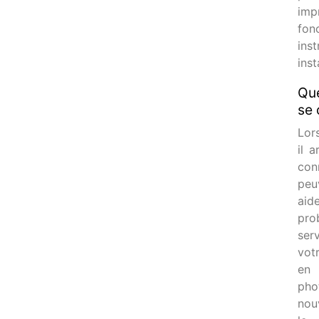
imp
fon
ins
inst
Que
se 
Lor
il 
con
peu
aide
prob
ser
vot
en 
pho
nou