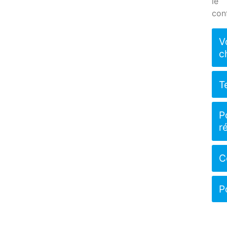
le
conf
V
c
T
P
r
C
P