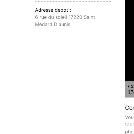
Adresse depot :
6 rue du soleil 17220 Saint
Médard D'aunis
Con
Vou
fab
pho