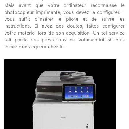
Mais avant que votre ordinateur reconnaisse le
photocopieur imprimante, vous devez le configurer. Il
vous suffit d’insérer le pilote et de suivre les
instructions. Si avez des doutes, faites configurer
votre matériel lors de son acquisition. Un tel service
fait partie des prestations de Volumaprint si vous
venez d’en acquérir chez lui.