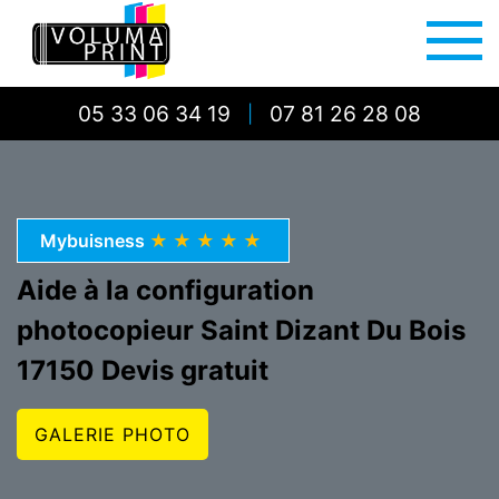
05 33 06 34 19
07 81 26 28 08
|
Mybuisness
★★★★★
Aide à la configuration
photocopieur Saint Dizant Du Bois
17150 Devis gratuit
GALERIE PHOTO