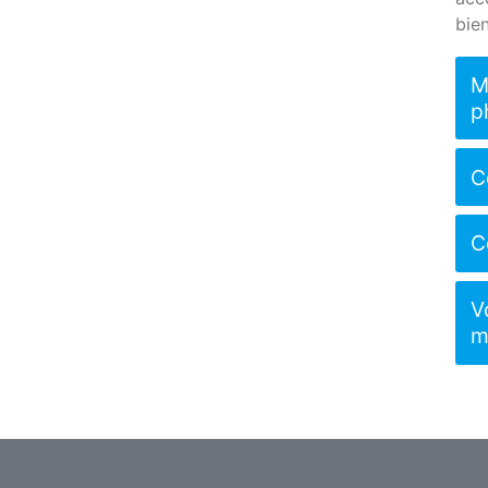
bie
M
p
C
C
V
m