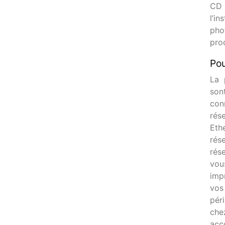
CD d
l’in
pho
pro
Pou
La 
son
con
rés
Eth
rés
rés
vou
imp
vo
pér
che
acc