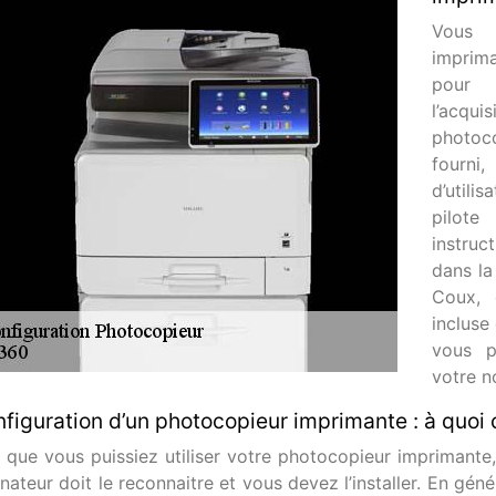
Vous 
imprima
pour 
l’acqui
photoco
fourni
d’utili
pilote
instruc
dans la
Coux, 
incluse
vous p
votre n
figuration d’un photocopieur imprimante : à quoi c
n que vous puissiez utiliser votre photocopieur imprimante,
nateur doit le reconnaitre et vous devez l’installer. En géné