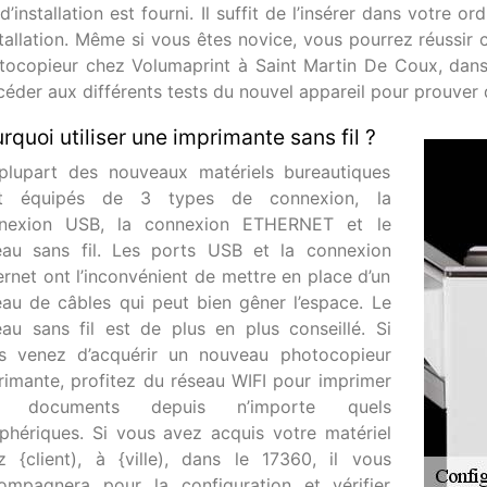
’installation est fourni. Il suffit de l’insérer dans votre o
stallation. Même si vous êtes novice, vous pourrez réussir 
tocopieur chez Volumaprint à Saint Martin De Coux, dans 
céder aux différents tests du nouvel appareil pour prouver 
rquoi utiliser une imprimante sans fil ?
plupart des nouveaux matériels bureautiques
t équipés de 3 types de connexion, la
nexion USB, la connexion ETHERNET et le
eau sans fil. Les ports USB et la connexion
ernet ont l’inconvénient de mettre en place d’un
eau de câbles qui peut bien gêner l’espace. Le
eau sans fil est de plus en plus conseillé. Si
s venez d’acquérir un nouveau photocopieur
rimante, profitez du réseau WIFI pour imprimer
s documents depuis n’importe quels
iphériques. Si vous avez acquis votre matériel
z {client), à {ville), dans le 17360, il vous
ompagnera pour la configuration et vérifier