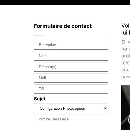
Vol
Formulaire de contact
lui
Si 
fon
ord
tél
vou
pass
Sujet