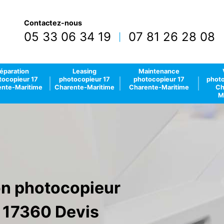
Contactez-nous
05 33 06 34 19
07 81 26 28 08
|
éparation
Leasing
Maintenance
tocopieur 17
photocopieur 17
photocopieur 17
photo
nte-Maritime
Charente-Maritime
Charente-Maritime
Ch
M
ion photocopieur
 17360 Devis