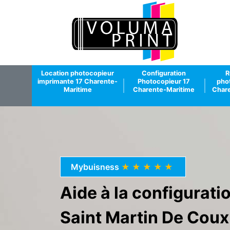
Location photocopieur
Configuration
R
imprimante 17 Charente-
Photocopieur 17
pho
Maritime
Charente-Maritime
Chare
Mybuisness
★★★★★
Aide à la configurat
Saint Martin De Coux