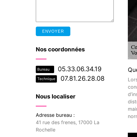
Nos coordonnées
05.33.06.34.19
Que
Bureau
07.81.26.28.08
Lor
Technique
con
d’in
Nous localiser
dis
mai
Adresse bureau :
nor
41 rue des frenes, 17000 La
Rochelle