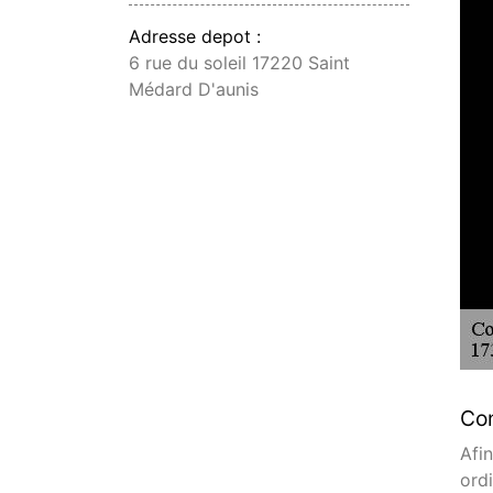
Adresse depot :
6 rue du soleil 17220 Saint
Médard D'aunis
Con
Afi
ordi