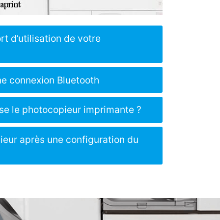
t d’utilisation de votre
ne connexion Bluetooth
se le photocopieur imprimante ?
ieur après une configuration du