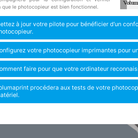
n que le photocopieur est bien fonctionnel.
ettez à jour votre pilote pour bénéficier d’un confor
hotocopieur.
onfigurez votre photocopieur imprimantes pour u
omment faire pour que votre ordinateur reconnais
olumaprint procédera aux tests de votre photocop
atériel.