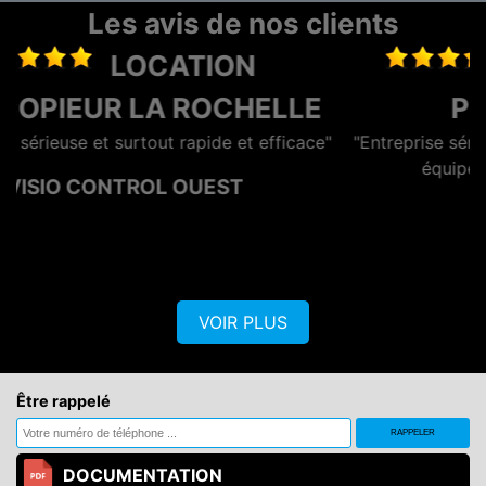
Les avis de nos clients
MAINTENANCE
E
PHOTOCOPIEUR
ace"
"Entreprise sérieuse et réactive, dotée d'une bonne
équipe commerciale et technique."
De AZERO
VOIR PLUS
Être rappelé
DOCUMENTATION