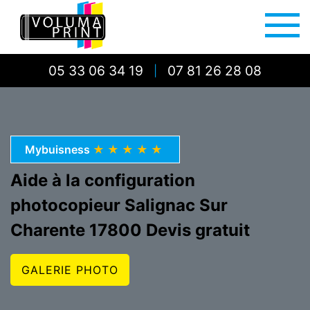
05 33 06 34 19
07 81 26 28 08
|
Mybuisness
★★★★★
Aide à la configuration
photocopieur Salignac Sur
Charente 17800 Devis gratuit
GALERIE PHOTO