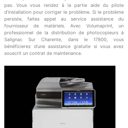
pas. Vous vous rendez à la partie aide du pilote
d’installation pour corriger le problème. Si le problème
persiste, faites appel au service assistance du
fournisseur de matériels. Avec Volumaprint, un
professionnel de la distribution de photocopieurs à
Salignac Sur Charente, dans le 17800, vous
bénéficierez d’une assistance gratuite si vous avez
souscrit un contrat de maintenance.