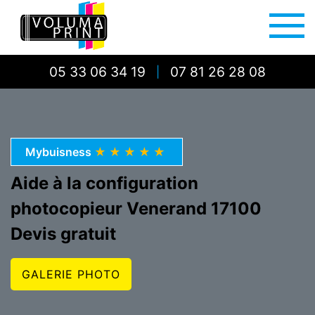
05 33 06 34 19
07 81 26 28 08
|
Mybuisness
★★★★★
Aide à la configuration
photocopieur Venerand 17100
Devis gratuit
GALERIE PHOTO