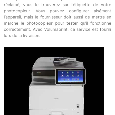
réclamé, vous le trouverez sur l’étiquette de votre
photocopieur. Vous pouvez configurer aisément
l’appareil, mais le fournisseur doit aussi de mettre en
marche le photocopieur pour tester qu’il fonctionne
correctement. Avec Volumaprint, ce service est fourni
lors de la livraison.