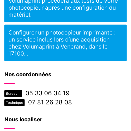
Volumaprint procédera aux tests de votre
photocopieur après une configuration du
matériel.
Configurer un photocopieur imprimante :
un service inclus lors d’une acquisition
chez Volumaprint à Venerand, dans le
17100. .
Nos coordonnées
05 33 06 34 19
Bureau
07 81 26 28 08
Technique
Nous localiser