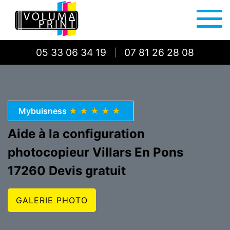
05 33 06 34 19
07 81 26 28 08
|
Mybuisness
★★★★★
Aide à la configuration
photocopieur Villars En Pons
17260 Devis gratuit
GALERIE PHOTO