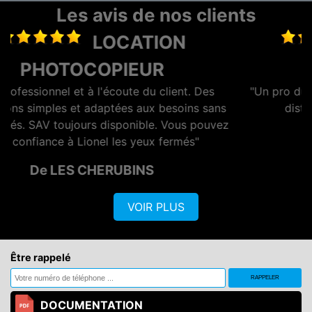
Les avis de nos clients
DEPANNAGE
PHOTOCOPIEUR
s
"Un pro du photocopieur merci pour l'assistance à
ans
distance. je recommande un vrai pro"
uvez
De Eric
VOIR PLUS
Être rappelé
DOCUMENTATION