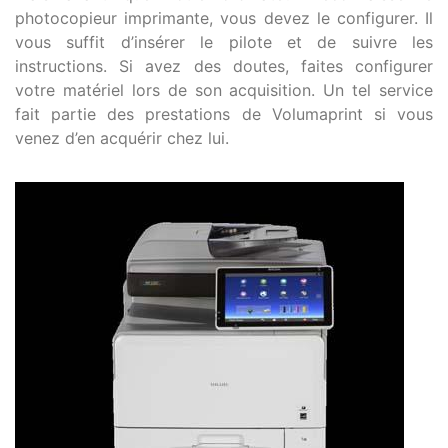
photocopieur imprimante, vous devez le configurer. Il
vous suffit d’insérer le pilote et de suivre les
instructions. Si avez des doutes, faites configurer
votre matériel lors de son acquisition. Un tel service
fait partie des prestations de Volumaprint si vous
venez d’en acquérir chez lui.