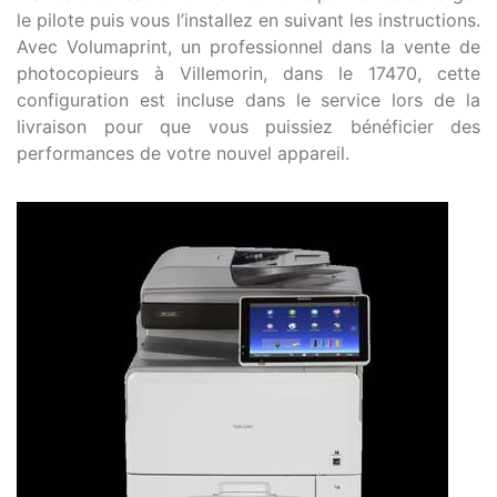
le pilote puis vous l’installez en suivant les instructions.
Avec Volumaprint, un professionnel dans la vente de
photocopieurs à Villemorin, dans le 17470, cette
configuration est incluse dans le service lors de la
livraison pour que vous puissiez bénéficier des
performances de votre nouvel appareil.