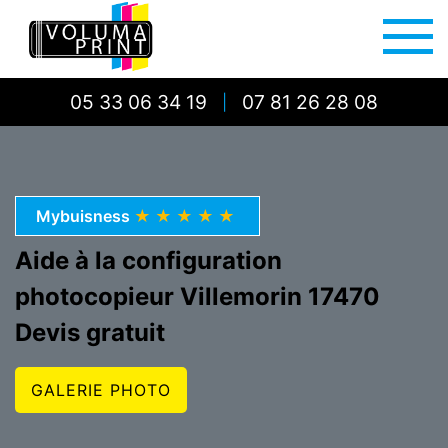
05 33 06 34 19
07 81 26 28 08
|
Mybuisness
★★★★★
Aide à la configuration
photocopieur Villemorin 17470
Devis gratuit
GALERIE PHOTO