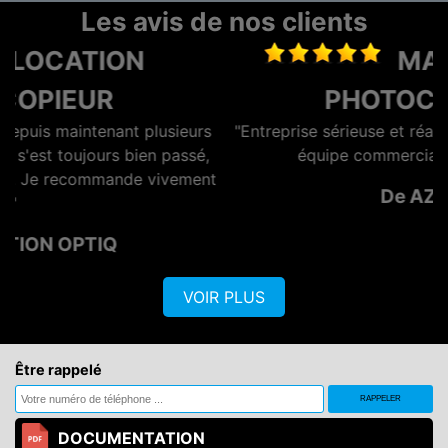
Les avis de nos clients
MAINTENANCE
PHOTOCOPIEUR
rs
"Entreprise sérieuse et réactive, dotée d'une bonne
é,
équipe commerciale et technique."
ent
De AZERO
VOIR PLUS
Être rappelé
DOCUMENTATION