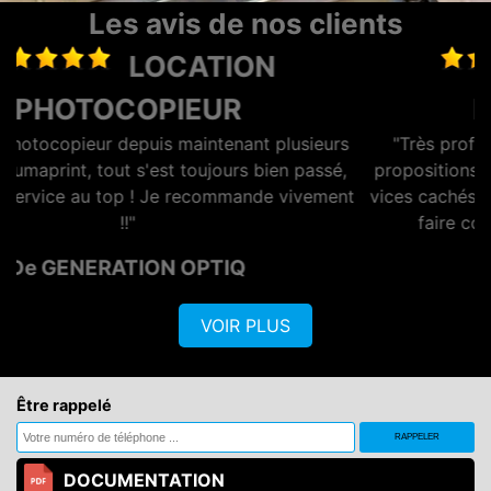
Les avis de nos clients
LOCATION
PHOTOCOPIEUR
urs
"Très professionnel et à l'écoute du client. Des
é,
propositions simples et adaptées aux besoins sans
ent
vices cachés. SAV toujours disponible. Vous pouvez
faire confiance à Lionel les yeux fermés"
De LES CHERUBINS
VOIR PLUS
Être rappelé
DOCUMENTATION