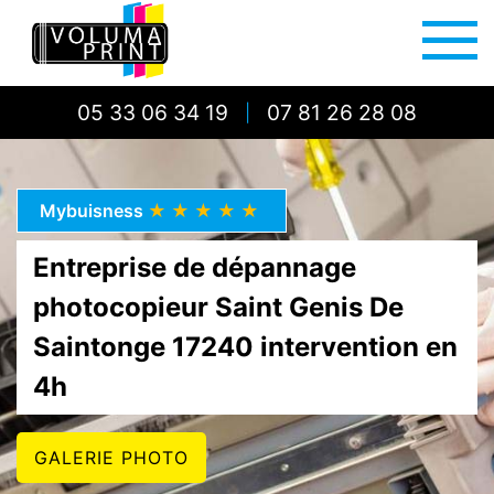
05 33 06 34 19
07 81 26 28 08
|
Mybuisness
★★★★★
Entreprise de dépannage
photocopieur Saint Genis De
Saintonge 17240 intervention en
4h
GALERIE PHOTO