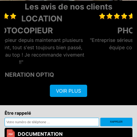
Les avis de nos clients
MAINTENANCE
PHOTOCOPIEUR
rs
"Entreprise sérieuse et réactive, dotée d'une bonne
é,
équipe commerciale et technique."
ent
De AZERO
VOIR PLUS
Être rappelé
DOCUMENTATION