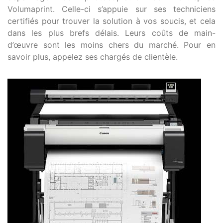
Volumaprint. Celle-ci s’appuie sur ses techniciens
certifiés pour trouver la solution à vos soucis, et cela
dans les plus brefs délais. Leurs coûts de main-
d’œuvre sont les moins chers du marché. Pour en
savoir plus, appelez ses chargés de clientèle.