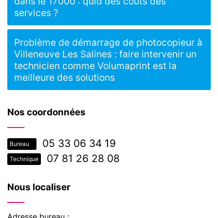
dans le 17000 : quid des coûts des
services ?
Problème de démarrage de photocopieur à
Villeneuve Les Salines : faire intervenir un
technicien comme Volumaprint est la
meilleure des solutions
Nos coordonnées
05 33 06 34 19
Bureau
07 81 26 28 08
Technique
Nous localiser
Adresse bureau :