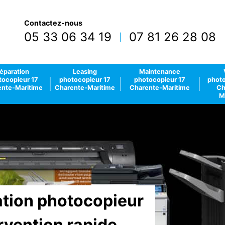
Contactez-nous
05 33 06 34 19
07 81 26 28 08
|
éparation
Leasing
Maintenance
tocopieur 17
photocopieur 17
photocopieur 17
photo
nte-Maritime
Charente-Maritime
Charente-Maritime
Ch
M
lation photocopieur
rvention rapide