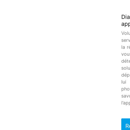
Dia
app
Vol
ser
la 
vou
dét
sol
dép
lui
pho
sav
l’a
R