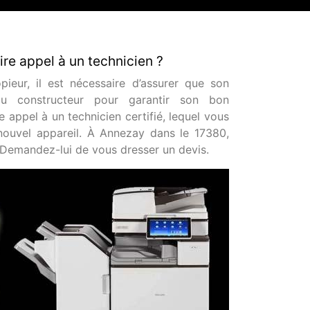
ire appel à un technicien ?
eur, il est nécessaire d’assurer que son
 du constructeur pour garantir son bon
e appel à un technicien certifié, lequel vous
nouvel appareil. À Annezay dans le 17380,
 Demandez-lui de vous dresser un devis.