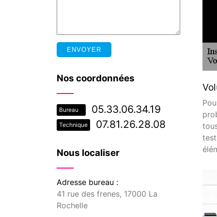
Nos coordonnées
Vol
Pour
05.33.06.34.19
Bureau
prob
07.81.26.28.08
tou
Technique
tes
élém
Nous localiser
Adresse bureau :
41 rue des frenes, 17000 La
Rochelle