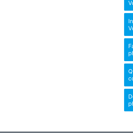
V
I
V
F
p
Q
c
D
p