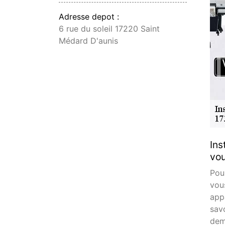
Adresse depot :
6 rue du soleil 17220 Saint
Médard D'aunis
Ins
vou
Pou
vou
appa
sav
dem