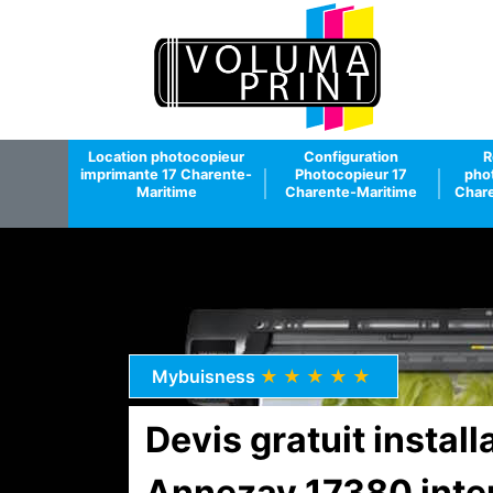
Location photocopieur
Configuration
R
imprimante 17 Charente-
Photocopieur 17
pho
Maritime
Charente-Maritime
Chare
Mybuisness
★★★★★
Devis gratuit instal
Annezay 17380 inte