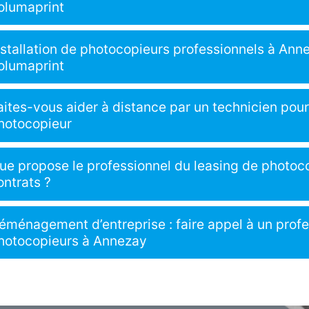
olumaprint
nstallation de photocopieurs professionnels à Ann
olumaprint
aites-vous aider à distance par un technicien pour 
hotocopieur
ue propose le professionnel du leasing de photoc
ontrats ?
éménagement d’entreprise : faire appel à un profes
hotocopieurs à Annezay