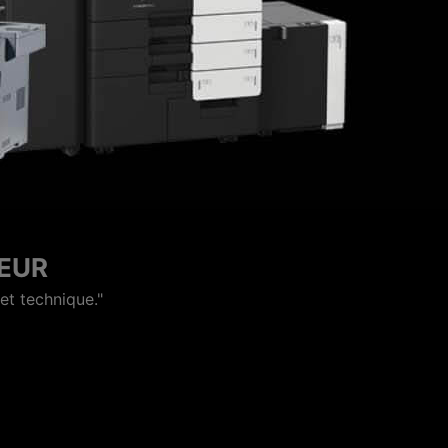
OCOPIEUR
. je recommande un vrai pro"