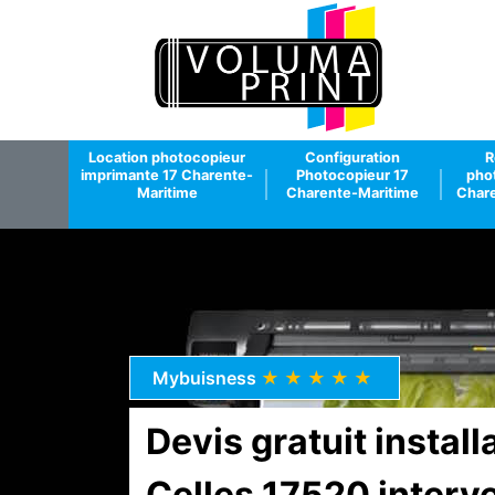
Location photocopieur
Configuration
R
imprimante 17 Charente-
Photocopieur 17
pho
Maritime
Charente-Maritime
Chare
Mybuisness
★★★★★
Devis gratuit instal
Celles 17520 interv