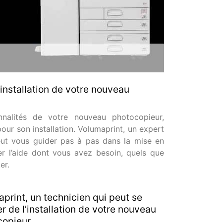
’installation de votre nouveau
nnalités de votre nouveau photocopieur,
pour son installation. Volumaprint, un expert
eut vous guider pas à pas dans la mise en
r l’aide dont vous avez besoin, quels que
er.
print, un technicien qui peut se
r de l’installation de votre nouveau
copieur