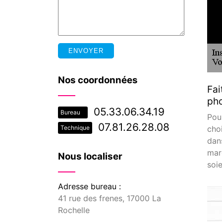
Nos coordonnées
Fai
pho
05.33.06.34.19
Bureau
Pou
07.81.26.28.08
choi
Technique
dan
mar
Nous localiser
soi
Adresse bureau :
41 rue des frenes, 17000 La
Rochelle