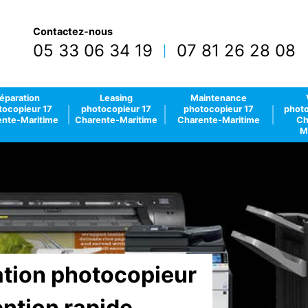
Contactez-nous
05 33 06 34 19
07 81 26 28 08
|
éparation
Leasing
Maintenance
tocopieur 17
photocopieur 17
photocopieur 17
photo
nte-Maritime
Charente-Maritime
Charente-Maritime
Ch
M
lation photocopieur
ention rapide