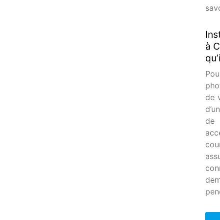
savo
Ins
à C
qu’
Pou
pho
de 
d’u
de 
acc
cou
ass
con
dem
pen