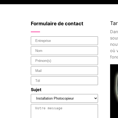
Tar
Formulaire de contact
Dan
sou
nouv
où v
fon
Sujet