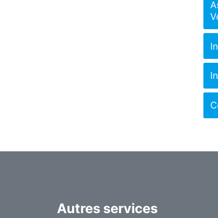
A
V
I
I
C
Autres services