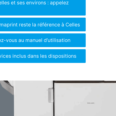
lles et ses environs : appelez
maprint reste la référence à Celles
ez-vous au manuel d’utilisation
vices inclus dans les dispositions