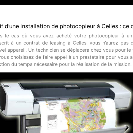
if d’une installation de photocopieur à Celles : ce
s le cas où vous avez acheté votre photocopieur à un
scrit à un contrat de leasing à Celles, vous n’aurez pas de
el appareil. Un technicien se déplacera chez vous pour le f
ous choisissez de faire appel à un prestataire pour vous ai
ction du temps nécessaire pour la réalisation de la mission.