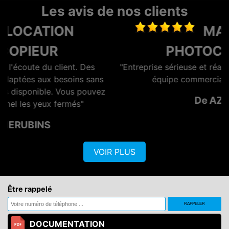
Les avis de nos clients
MAINTENANCE
PHOTOCOPIEUR
"Entreprise sérieuse et réactive, dotée d'une bonne
s
équipe commerciale et technique."
z
De AZERO
VOIR PLUS
Être rappelé
DOCUMENTATION