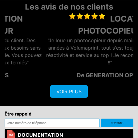
Les avis de nos clients
LOCATION
PHOTOCOPIEUR
"Je loue un photocopieur depuis maintenant plusieurs
années à Volumaprint, tout s'est toujours bien passé,
z
réactivité et service au top ! Je recommande vivement
!!"
De GENERATION OPTIQ
VOIR PLUS
Être rappelé
DOCUMENTATION