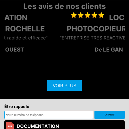
Les avis de nos clients
LOCATION
E
PHOTOCOPIEUR NIORT
e"
"ENTREPRISE TRES REACTIVE ET EFFICACE"
De LE GAN
r
VOIR PLUS
Être rappelé
DOCUMENTATION