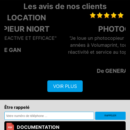
Les avis de nos clients
LOCATION
PHOTOCOPIEUR
"
"Je loue un photocopieur depuis maintenant plusieur
années à Volumaprint, tout s'est toujours bien passé
réactivité et service au top ! Je recommande vivemen
!!"
De GENERATION OPTIQ
VOIR PLUS
Être rappelé
DOCUMENTATION