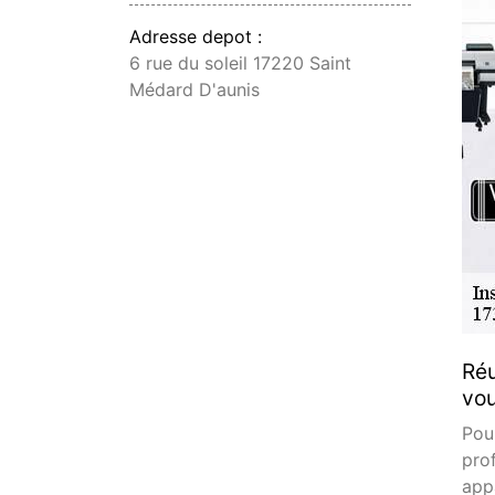
Adresse depot :
6 rue du soleil 17220 Saint
Médard D'aunis
Réu
vou
Pou
pro
appa