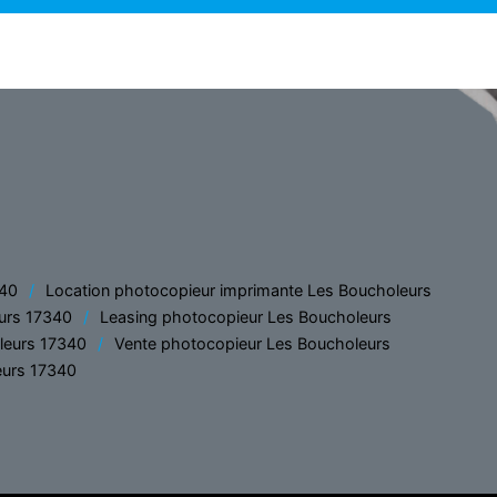
340
Location photocopieur imprimante Les Boucholeurs
urs 17340
Leasing photocopieur Les Boucholeurs
leurs 17340
Vente photocopieur Les Boucholeurs
eurs 17340