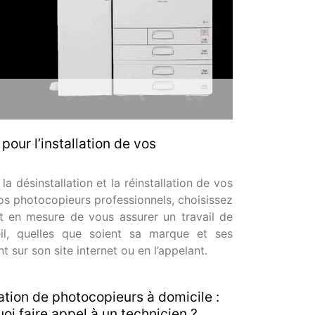
our l’installation de vos
 désinstallation et la réinstallation de vos
os photocopieurs professionnels, choisissez
est en mesure de vous assurer un travail de
il, quelles que soient sa marque et ses
t sur son site internet ou en l’appelant.
lation de photocopieurs à domicile :
oi faire appel à un technicien ?