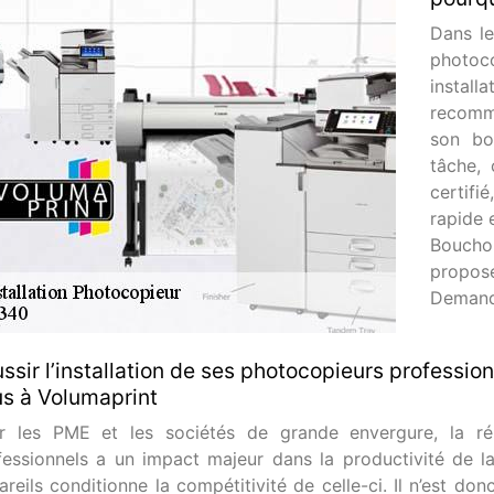
Dans le
photoco
insta
recomm
son bo
tâche, 
certifi
rapide 
Boucho
propos
Demande
ssir l’installation de ses photocopieurs professio
s à Volumaprint
r les PME et les sociétés de grande envergure, la réus
fessionnels a un impact majeur dans la productivité de l
reils conditionne la compétitivité de celle-ci. Il n’est do