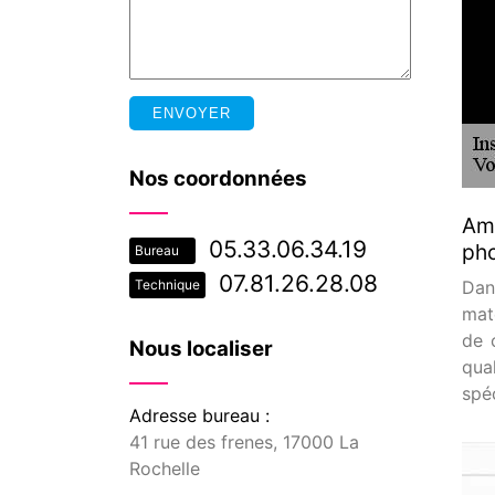
Nos coordonnées
Amé
05.33.06.34.19
pho
Bureau
07.81.26.28.08
Dan
Technique
mat
de 
Nous localiser
qua
spéc
Adresse bureau :
41 rue des frenes, 17000 La
Rochelle