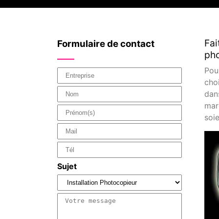
Fai
Formulaire de contact
pho
Pou
choi
dan
mar
soi
Sujet