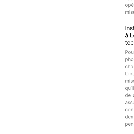
opé
mis
Ins
à L
tec
Pou
pho
cho
L’i
mis
qu’
de 
ass
con
dem
pen