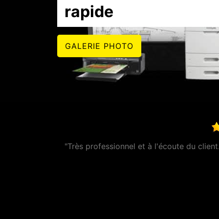
rapide
GALERIE PHOTO
rs disponible. Vous
"très réa