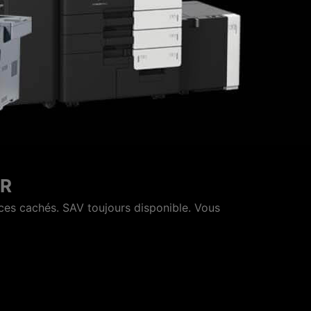
PIEUR
ion à moindre cout."