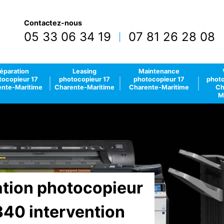
Contactez-nous
05 33 06 34 19
07 81 26 28 08
|
éparation
Leasing
Maintenance
tocopieur 17
photocopieur 17
photocopieur 17
photo
nte-Maritime
Charente-Maritime
Charente-Maritime
Ch
M
lation photocopieur
340 intervention