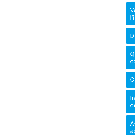
V
l
D
Q
c
C
I
d
A
a