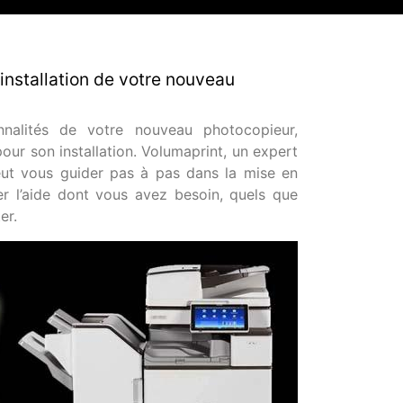
’installation de votre nouveau
nnalités de votre nouveau photocopieur,
pour son installation. Volumaprint, un expert
eut vous guider pas à pas dans la mise en
r l’aide dont vous avez besoin, quels que
er.