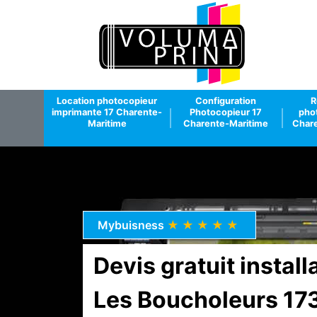
Location photocopieur
Configuration
R
imprimante 17 Charente-
Photocopieur 17
pho
Maritime
Charente-Maritime
Chare
Mybuisness
★★★★★
Devis gratuit instal
Les Boucholeurs 17