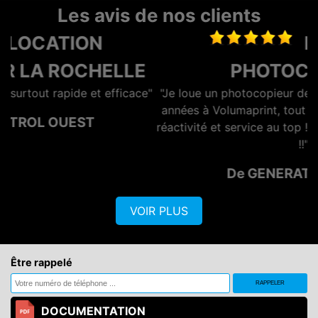
Les avis de nos clients
LOCATION
E
PHOTOCOPIEUR
ce"
"Je loue un photocopieur depuis maintenant plusieurs
années à Volumaprint, tout s'est toujours bien passé,
réactivité et service au top ! Je recommande vivement
!!"
De GENERATION OPTIQ
VOIR PLUS
Être rappelé
DOCUMENTATION