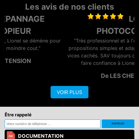
Les avis de nos clients
LOCATION
PHOTOCOPIEUR
ur
"Très professionnel et à l'écoute du client. Des
propositions simples et adaptées aux besoins sans
vices cachés. SAV toujours disponible. Vous pouvez
faire confiance à Lionel les yeux fermés"
De LES CHERUBINS
VOIR PLUS
Être rappelé
DOCUMENTATION