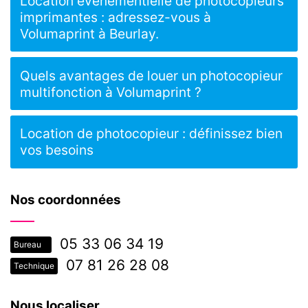
Location événementielle de photocopieurs
imprimantes : adressez-vous à
Volumaprint à Beurlay.
Quels avantages de louer un photocopieur
multifonction à Volumaprint ?
Location de photocopieur : définissez bien
vos besoins
Nos coordonnées
05 33 06 34 19
Bureau
07 81 26 28 08
Technique
Nous localiser