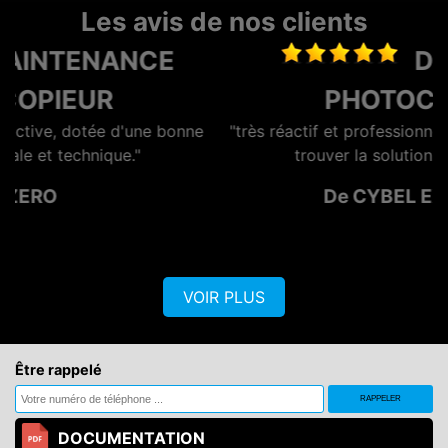
Les avis de nos clients
DEPANNAGE
PHOTOCOPIEUR
nne
"très réactif et professionnel, Lionel se démène pour
trouver la solution à moindre cout."
De CYBEL EXTENSION
VOIR PLUS
Être rappelé
DOCUMENTATION