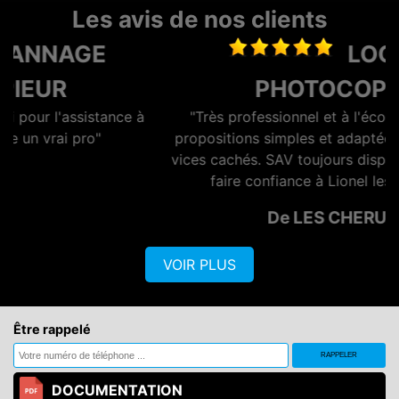
Les avis de nos clients
LOCATION
PHOTOCOPIEUR
"Très professionnel et à l'écoute du client. Des
propositions simples et adaptées aux besoins sans
vices cachés. SAV toujours disponible. Vous pouvez
faire confiance à Lionel les yeux fermés"
De LES CHERUBINS
VOIR PLUS
Être rappelé
DOCUMENTATION