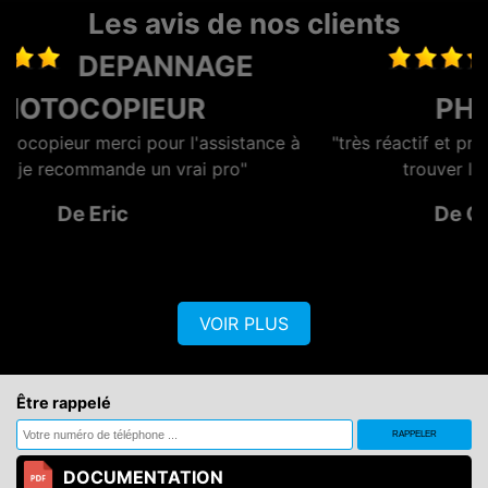
Les avis de nos clients
DEPANNAGE
PHOTOCOPIEUR
 à
"très réactif et professionnel, Lionel se démène pour
trouver la solution à moindre cout."
De CYBEL EXTENSION
VOIR PLUS
Être rappelé
DOCUMENTATION