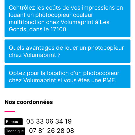
Contrôlez les coûts de vos impressions en
louant un photocopieur couleur
multifonction chez Volumaprint à Les
Gonds, dans le 17100.
Quels avantages de louer un photocopieur
chez Volumaprint ?
Optez pour la location d'un photocopieur
chez Volumaprint si vous êtes une PME.
Nos coordonnées
05 33 06 34 19
Bureau
07 81 26 28 08
Technique