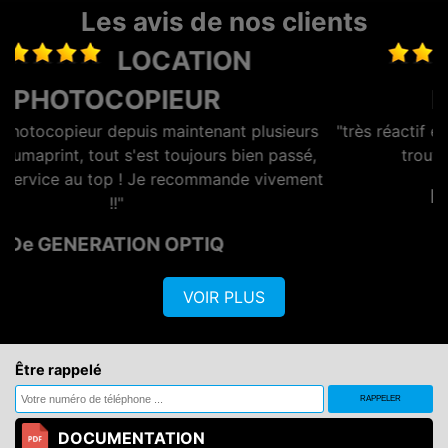
Les avis de nos clients
DEPANNAGE
PHOTOCOPIEUR
eurs
"très réactif et professionnel, Lionel se démène pour
sé,
trouver la solution à moindre cout."
ment
De CYBEL EXTENSION
VOIR PLUS
Être rappelé
DOCUMENTATION