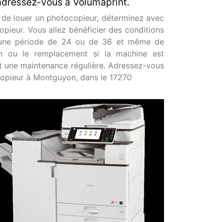
adressez-vous à Volumaprint.
é de louer un photocopieur, déterminez avec
opieur. Vous allez bénéficier des conditions
ur une période de 24 ou de 36 et même de
on ou le remplacement si la machine est
t une maintenance régulière. Adressez-vous
copieur à Montguyon, dans le 17270