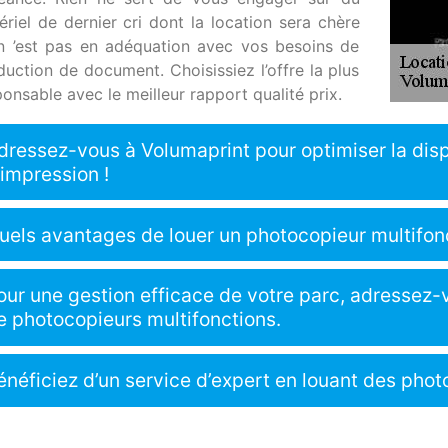
ériel de dernier cri dont la location sera chère
l n ’est pas en adéquation avec vos besoins de
duction de document. Choisissiez l’offre la plus
onsable avec le meilleur rapport qualité prix.
dressez-vous à Volumaprint pour optimiser la dis
’impression !
uels avantages de louer un photocopieur multifon
our une gestion efficace de votre parc, adressez-
e photocopieurs multifonctions.
énéficiez d’un service d’expert en louant des pho