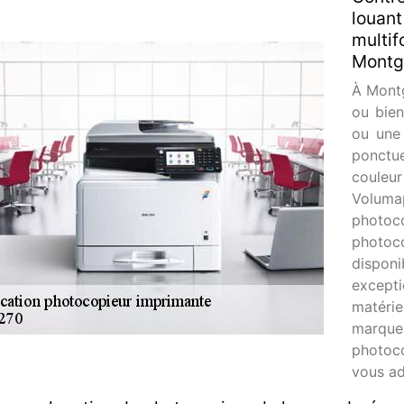
louant
multif
Montgu
À Montg
ou bien
ou une
ponctu
coule
Voluma
photo
photoc
dispo
except
matéri
marques
photoco
vous ad