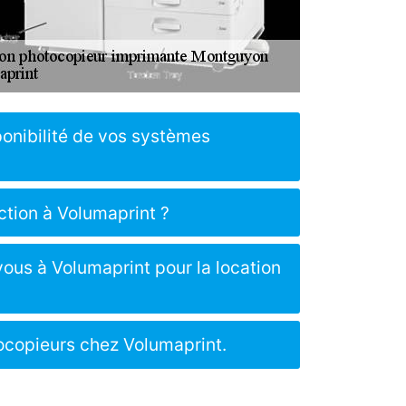
ponibilité de vos systèmes
ction à Volumaprint ?
vous à Volumaprint pour la location
tocopieurs chez Volumaprint.