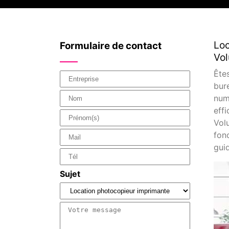
Loc
Formulaire de contact
Vol
Ête
bur
num
eff
Vol
fon
gui
Sujet