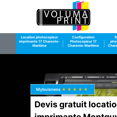
Location photocopieur
Configuration
R
imprimante 17 Charente-
Photocopieur 17
pho
Maritime
Charente-Maritime
Chare
Mybuisness
★★★★★
Devis gratuit locat
imprimante Montgu