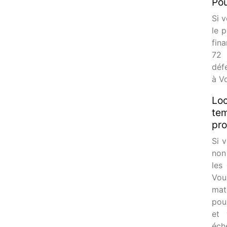
Pou
Si 
le 
fin
72 
déf
à V
Loc
tem
pro
Si 
non 
les
Vou
mat
pou
et 
éch