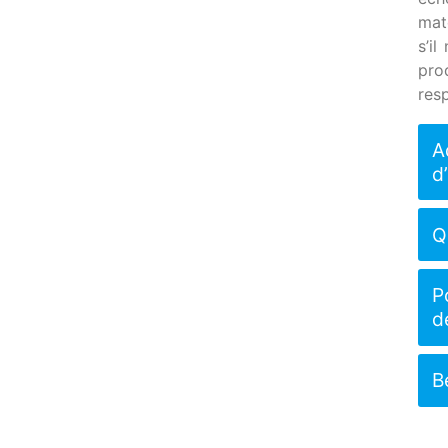
mat
s’i
pro
resp
A
d
Q
P
d
B