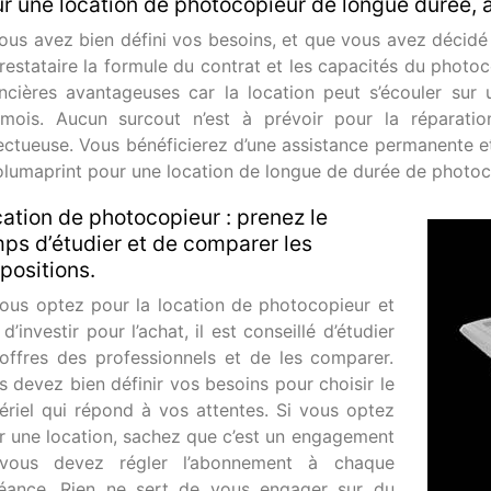
r une location de photocopieur de longue durée, 
vous avez bien défini vos besoins, et que vous avez décid
prestataire la formule du contrat et les capacités du photoc
ancières avantageuses car la location peut s’écouler s
mois. Aucun surcout n’est à prévoir pour la réparati
ectueuse. Vous bénéficierez d’une assistance permanente e
olumaprint pour une location de longue de durée de photo
ation de photocopieur : prenez le
ps d’étudier et de comparer les
positions.
vous optez pour la location de photocopieur et
d’investir pour l’achat, il est conseillé d’étudier
 offres des professionnels et de les comparer.
s devez bien définir vos besoins pour choisir le
ériel qui répond à vos attentes. Si vous optez
r une location, sachez que c’est un engagement
vous devez régler l’abonnement à chaque
éance. Rien ne sert de vous engager sur du