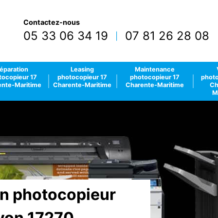
Contactez-nous
05 33 06 34 19
07 81 26 28 08
|
éparation
Leasing
Maintenance
tocopieur 17
photocopieur 17
photocopieur 17
photo
nte-Maritime
Charente-Maritime
Charente-Maritime
Ch
M
ion photocopieur
yon 17270