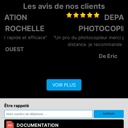
Les avis de nos clients
DEPANNAGE
E
PHOTOCOPIEUR
e"
"Un pro du photocopieur merci pour l'assistance à
distance. je recommande un vrai pro"
De Eric
VOIR PLUS
Être rappelé
DOCUMENTATION