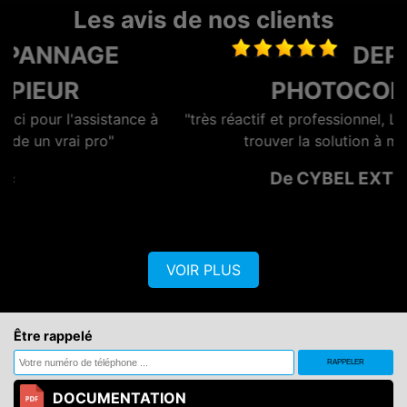
Les avis de nos clients
DEPANNAGE
PHOTOCOPIEUR
à
"très réactif et professionnel, Lionel se démène pour
trouver la solution à moindre cout."
r
De CYBEL EXTENSION
VOIR PLUS
Être rappelé
DOCUMENTATION