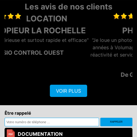
Les avis de nos clients
LOCATION
E
PHOTOCOPIEUR
ace"
"Je loue un photocopieur depuis maintenant plusieurs
années à Volumaprint, tout s'est toujours bien passé,
réactivité et service au top ! Je recommande vivement
!!"
De GENERATION OPTIQ
VOIR PLUS
Être rappelé
DOCUMENTATION