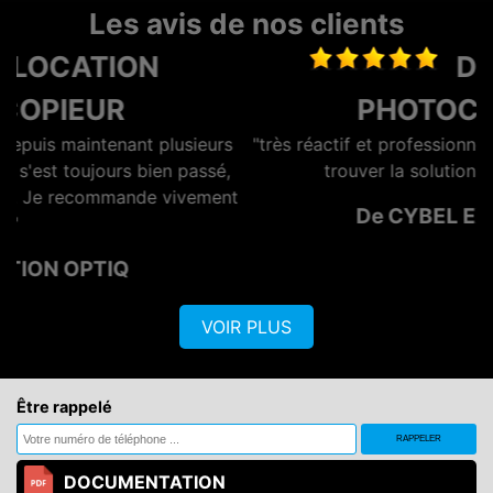
Les avis de nos clients
DEPANNAGE
PHOTOCOPIEUR
rs
"très réactif et professionnel, Lionel se démène pour
é,
trouver la solution à moindre cout."
ent
De CYBEL EXTENSION
VOIR PLUS
Être rappelé
DOCUMENTATION