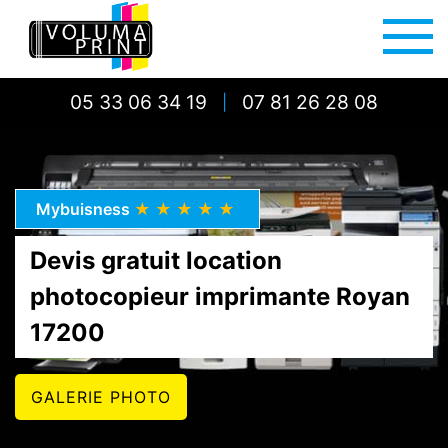
05 33 06 34 19
07 81 26 28 08
|
Mybuisness
★★★★★
Devis gratuit location
photocopieur imprimante Royan
17200
GALERIE PHOTO