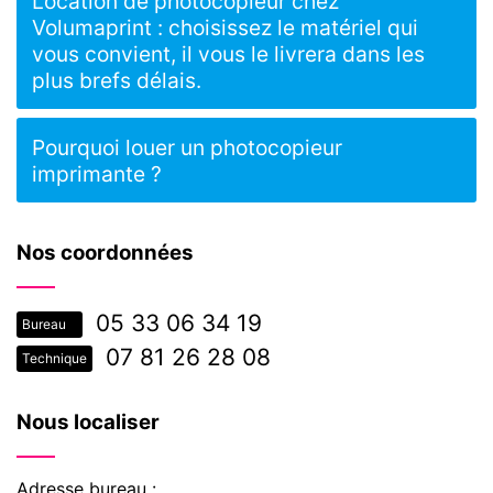
Location de photocopieur chez
Volumaprint : choisissez le matériel qui
vous convient, il vous le livrera dans les
plus brefs délais.
Pourquoi louer un photocopieur
imprimante ?
Nos coordonnées
05 33 06 34 19
Bureau
07 81 26 28 08
Technique
Nous localiser
Adresse bureau :