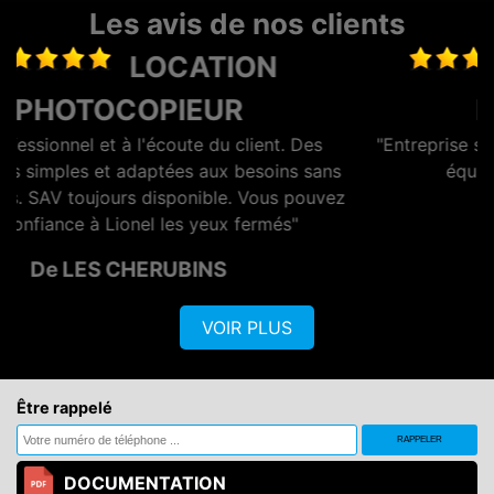
Les avis de nos clients
MAINTENANCE
PHOTOCOPIEUR
"Entreprise sérieuse et réactive, dotée d'une bonne
ns
équipe commerciale et technique."
vez
De AZERO
VOIR PLUS
Être rappelé
DOCUMENTATION