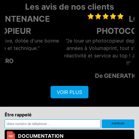
Les avis de nos clients
LOCATION
PHOTOCOPIEUR
e
"Je loue un photocopieur depuis maintenant plusieurs
années à Volumaprint, tout s'est toujours bien passé,
réactivité et service au top ! Je recommande vivement
!!"
De GENERATION OPTIQ
VOIR PLUS
Être rappelé
DOCUMENTATION