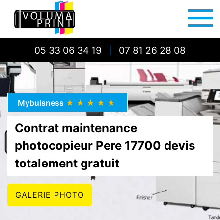
05 33 06 34 19
07 81 26 28 08
|
Mybuisness
★★★★★
Contrat maintenance
photocopieur Pere 17700 devis
totalement gratuit
GALERIE PHOTO