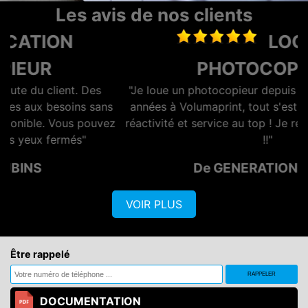
Les avis de nos clients
LOCATION
PHOTOCOPIEUR
"Je loue un photocopieur depuis maintenant plusieurs
années à Volumaprint, tout s'est toujours bien passé,
z
réactivité et service au top ! Je recommande vivement
!!"
De GENERATION OPTIQ
VOIR PLUS
Être rappelé
DOCUMENTATION