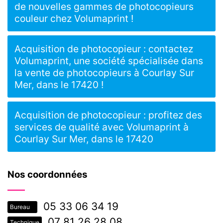
de nouvelles gammes de photocopieurs
couleur chez Volumaprint !
Acquisition de photocopieur : contactez
Volumaprint, une société spécialisée dans
la vente de photocopieurs à Courlay Sur
Mer, dans le 17420 !
Acquisition de photocopieur : profitez des
services de qualité avec Volumaprint à
Courlay Sur Mer, dans le 17420
Nos coordonnées
05 33 06 34 19
Bureau
07 81 26 28 08
Technique