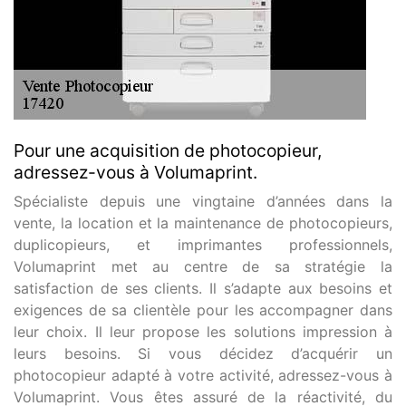
Pour une acquisition de photocopieur,
adressez-vous à Volumaprint.
Spécialiste depuis une vingtaine d’années dans la
vente, la location et la maintenance de photocopieurs,
duplicopieurs, et imprimantes professionnels,
Volumaprint met au centre de sa stratégie la
satisfaction de ses clients. Il s’adapte aux besoins et
exigences de sa clientèle pour les accompagner dans
leur choix. Il leur propose les solutions impression à
leurs besoins. Si vous décidez d’acquérir un
photocopieur adapté à votre activité, adressez-vous à
Volumaprint. Vous êtes assuré de la réactivité, du