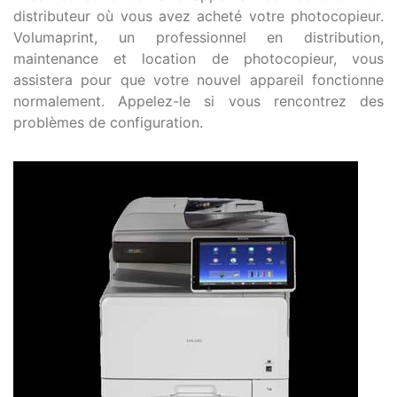
distributeur où vous avez acheté votre photocopieur.
Volumaprint, un professionnel en distribution,
maintenance et location de photocopieur, vous
assistera pour que votre nouvel appareil fonctionne
normalement. Appelez-le si vous rencontrez des
problèmes de configuration.