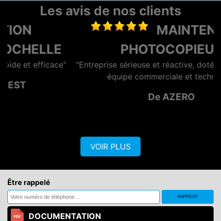
Les avis de nos clients
MAINTENANCE
E
PHOTOCOPIEUR
e"
"Entreprise sérieuse et réactive, dotée d'une bonne
équipe commerciale et technique."
De AZERO
VOIR PLUS
Être rappelé
DOCUMENTATION