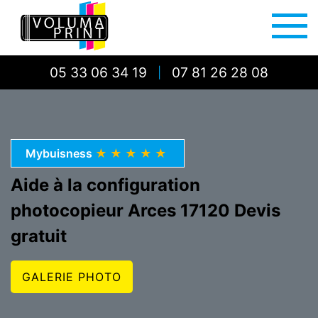
05 33 06 34 19
07 81 26 28 08
|
Mybuisness
★★★★★
Aide à la configuration
photocopieur Arces 17120 Devis
gratuit
GALERIE PHOTO