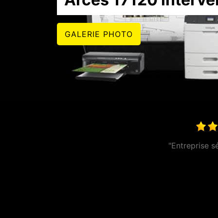
GALERIE PHOTO
"très réact