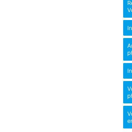
R
V
I
A
p
I
V
p
V
e