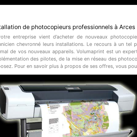
tallation de photocopieurs professionnels à Arces
votre entreprise vient d’acheter de nouveaux photocopieu
hnicien chevronné leurs installations. Le recours à un tel 
imal de vos nouveaux appareils. Volumaprint est un expert
mplémentation des pilotes, de la mise en réseau des photoco
posez. Pour en savoir plus à propos de ses offres, vous pou