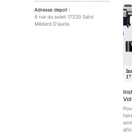
Adresse depot :
6 rue du soleil 17220 Saint
Médard D'aunis
Ins
Vol
Pou
fai
son
afi