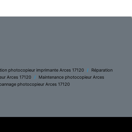
tion photocopieur imprimante Arces 17120
Réparation
eur Arces 17120
Maintenance photocopieur Arces
pannage photocopieur Arces 17120