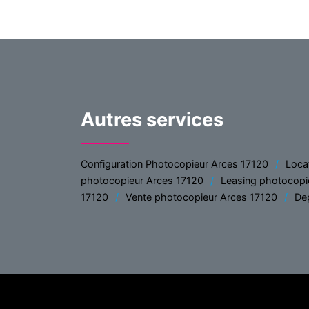
Autres services
Configuration Photocopieur Arces 17120
Loca
photocopieur Arces 17120
Leasing photocopi
17120
Vente photocopieur Arces 17120
De