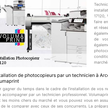
Techn
instal
17120, 
faire e
et rése
égaleme
de vos
égalem
photoc
conditi
marché.
tallation de photocopieurs par un technicien à Ar
umaprint
r gagner du temps dans le cadre de l’installation de vos 
re accompagner par un technicien professionnel. Volumapri
t les moins chers du marché et vous pouvez vous en assur
n de le comparer avec ceux de ses concurrents. La prépar