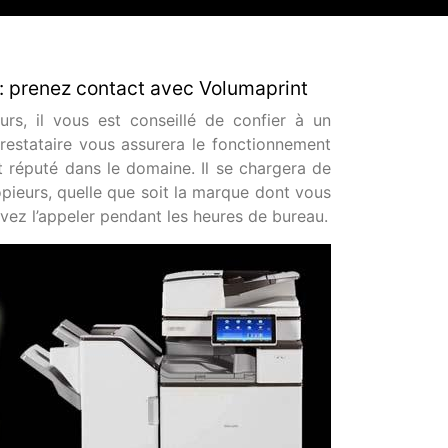
 : prenez contact avec Volumaprint
rs, il vous est conseillé de confier à un
prestataire vous assurera le fonctionnement
 réputé dans le domaine. Il se chargera de
pieurs, quelle que soit la marque dont vous
vez l’appeler pendant les heures de bureau.