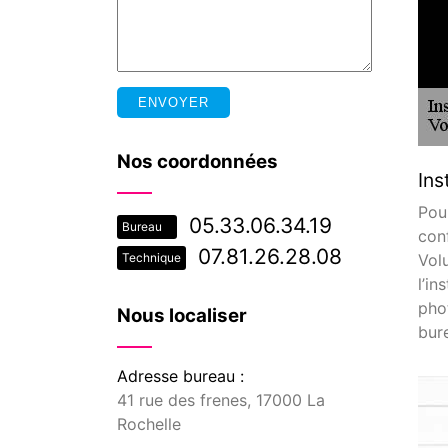
Nos coordonnées
Ins
Pou
05.33.06.34.19
Bureau
con
07.81.26.28.08
Vol
Technique
l’i
pho
Nous localiser
bur
Adresse bureau :
41 rue des frenes, 17000 La
Rochelle