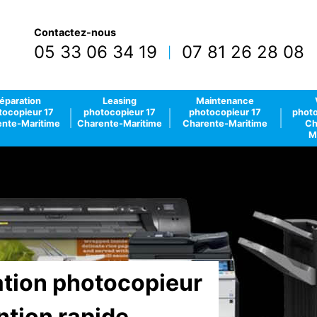
Contactez-nous
05 33 06 34 19
07 81 26 28 08
|
éparation
Leasing
Maintenance
tocopieur 17
photocopieur 17
photocopieur 17
photo
nte-Maritime
Charente-Maritime
Charente-Maritime
Ch
M
lation photocopieur
ntion rapide