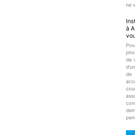
ne v
Ins
à A
vou
Pou
pho
de 
d’u
de 
acc
cou
ass
con
dem
pen