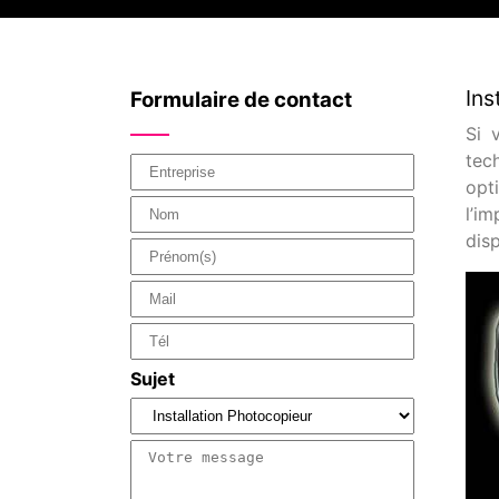
Ins
Formulaire de contact
Si 
tec
opt
l’i
dis
Sujet