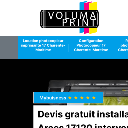
Location photocopieur
Configuration
R
imprimante 17 Charente-
Photocopieur 17
pho
Maritime
Charente-Maritime
Chare
Mybuisness
★★★★★
Devis gratuit instal
Arces 17120 interve