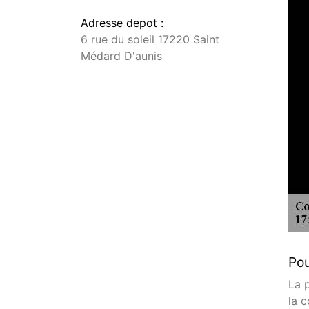
Adresse depot :
6 rue du soleil 17220 Saint
Médard D'aunis
Pou
La 
la 