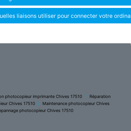
uelles liaisons utiliser pour connecter votre ordin
on photocopieur imprimante Chives 17510
Réparation
ieur Chives 17510
Maintenance photocopieur Chives
epannage photocopieur Chives 17510