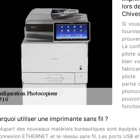
lors d
Chives
Si vous
fourni
prouver
La confi
pilote 
bien vo
fabrica
pilote.
partie 
photoc
pouvoi
fonctio
rquoi utiliser une imprimante sans fil ?
plupart des nouveaux matériels bureautiques sont équipés 
connexion ETHERNET et le réseau sans fil. Les ports USB et 