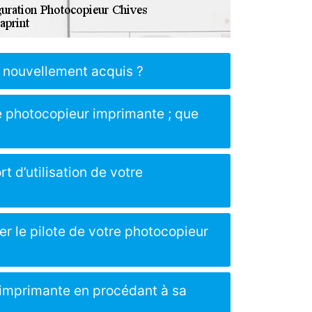
 nouvellement acquis ?
e photocopieur imprimante ; que
t d’utilisation de votre
er le pilote de votre photocopieur
r imprimante en procédant à sa