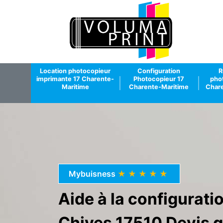
Location photocopieur
Configuration
R
imprimante 17 Charente-
Photocopieur 17
pho
Maritime
Charente-Maritime
Chare
Mybuisness
★★★★★
Aide à la configurat
Chives 17510 Devis g