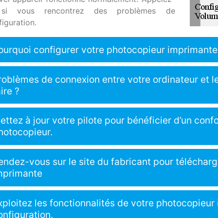
 si vous rencontrez des problèmes de
iguration.
ourquoi configurer votre photocopieur imprimante
roblèmes de connexion entre votre ordinateur et l
aire ?
ettez à jour votre pilote pour bénéficier d’un confor
hotocopieur.
endez-vous sur le site du fabricant pour télécharg
mprimante
xploitez les fonctionnalités de votre photocopieu
onfiguration.