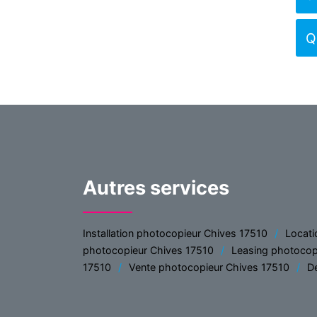
Q
Autres services
Installation photocopieur Chives 17510
Locati
photocopieur Chives 17510
Leasing photocop
17510
Vente photocopieur Chives 17510
D