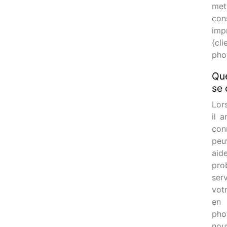
met
con
imp
{cl
pho
Que
se 
Lor
il 
con
peu
aide
prob
ser
vot
en 
pho
nou