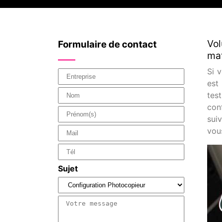
Vol
Formulaire de contact
mat
Si 
est
tes
conf
suiv
vous
Sujet