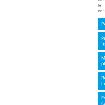
le
conf
P
P
f
M
p
R
i
E
c