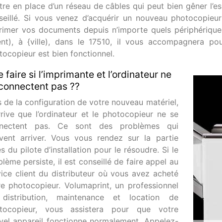
tre en place d’un réseau de câbles qui peut bien gêner l’es
seillé. Si vous venez d’acquérir un nouveau photocopieur
rimer vos documents depuis n’importe quels périphériques
ient), à {ville), dans le 17510, il vous accompagnera pou
tocopieur est bien fonctionnel.
 faire si l’imprimante et l’ordinateur ne
connectent pas ??
s de la configuration de votre nouveau matériel,
arrive que l’ordinateur et le photocopieur ne se
nectent pas. Ce sont des problèmes qui
vent arriver. Vous vous rendez sur la partie
s du pilote d’installation pour le résoudre. Si le
lème persiste, il est conseillé de faire appel au
vice client du distributeur où vous avez acheté
re photocopieur. Volumaprint, un professionnel
distribution, maintenance et location de
tocopieur, vous assistera pour que votre
vel appareil fonctionne normalement. Appelez-