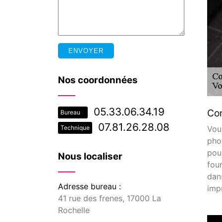
Nos coordonnées
05.33.06.34.19
Con
Bureau
07.81.26.28.08
Vou
Technique
pho
pour
Nous localiser
four
dan
Adresse bureau :
impr
41 rue des frenes, 17000 La
Rochelle