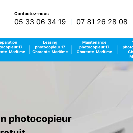
Contactez-nous
05 33 06 34 19
07 81 26 28 08
|
éparation
Leasing
Maintenance
tocopieur 17
photocopieur 17
photocopieur 17
photo
nte-Maritime
Charente-Maritime
Charente-Maritime
Ch
M
ion photocopieur
ratuit