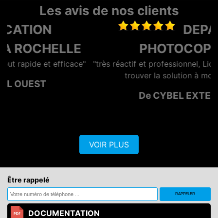
Les avis de nos clients
DEPANNAGE
E
PHOTOCOPIEUR
e"
"très réactif et professionnel, Lionel se démène pour
trouver la solution à moindre cout."
De CYBEL EXTENSION
VOIR PLUS
Être rappelé
DOCUMENTATION